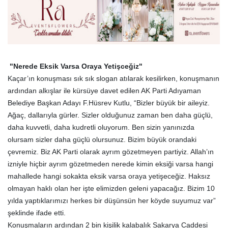
"Nerede Eksik Varsa Oraya Yetişceğiz"
Kaçar’ın konuşması sık sık slogan atılarak kesilirken, konuşmanın
ardından alkışlar ile kürsüye davet edilen AK Parti Adıyaman
Belediye Başkan Adayı F.Hüsrev Kutlu, “Bizler büyük bir aileyiz.
Ağaç, dallarıyla gürler. Sizler olduğunuz zaman ben daha güçlü,
daha kuvvetli, daha kudretli oluyorum. Ben sizin yanınızda
olursam sizler daha güçlü olursunuz. Bizim büyük orandaki
çevremiz. Biz AK Parti olarak ayrım gözetmeyen partiyiz. Allah’ın
izniyle hiçbir ayrım gözetmeden nerede kimin eksiği varsa hangi
mahallede hangi sokakta eksik varsa oraya yetişeceğiz. Haksız
olmayan haklı olan her işte elimizden geleni yapacağız. Bizim 10
yılda yaptıklarımızı herkes bir düşünsün her köyde suyumuz var”
şeklinde ifade etti.
Konuşmaların ardından 2 bin kişilik kalabalık Sakarya Caddesi