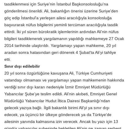
tasdiklenmesi için Suriye'nin İstanbul Başkonsolosluğu'na
gönderilmesi önerildi. Ali, bakanlığın önerisi üzerine Suriye'den
göç edip İstanbul'a yerleşen ailesi aracılığıyla konsolosluğa
başvurarak nüfus bilgilerini yeminli tercüman aracılığıyla tasdik
ettirdi. İki yıl süren bürokratik işlemlerinin ardından Ali'nin nüfus
bilgileri tasdiklenerek yargılamanın yapıldığı mahkemeye 27 Ocak
2014 tarihinde ulaştırıldı. Yargılamayı yapan mahkeme, 20 yıl
aradan sonra hatasından geri dönerek 4 Şubat'ta Ali’yi tahliye
etti.
Sınır dışı edilebilir
20 yıl sonra özgürlüğüne kavuşana Ali, Türkiye Cumhuriyeti
vatandaşı olmaması ve yargılamayı yapan mahkemenin hakkında
verdiği sınır dışı kararı nedeniyle İzmir Emniyet Müdürlüğü
Yabancılar Şube’ye teslim edildi. Ali'nin akıbeti, Emniyet Genel
Müdürlüğü Yabancılar Hudut İltica Dairesi Başkanlığı'ndan
gelecek yazıya bağlı. İlgili bakanlık birimi Ali'yi ya sınır dışı
edecek, ya üçüncü bir ülkeye gönderecek ya da Türkiye'de
ailesinin yanında kalmasına izin verecek. Ancak bu yazı için 13
gündür yabancılar şubesinde bekletilen Ali'nin ne zaman serbest