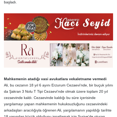
başladı.
Mahkemenin atadığı vasi avukatlara vekaletname vermedi
Ali, bu cezanın 18 yıl 6 ayını Erzurum Cezaevi'nde, bir buçuk yılını
da Şakran 3 Nolu T Tipi Cezaevi'nde olmak üzere toplam 20 yıl
cezaevinde kaldı. Cezaevinde kaldığı bu süre içerisinde
yargılamayı yapan mahkemenin hukuksuzluğunu cezaevindeki
arkadaşları aracılığıyla öğrenen Ali, yargılamanın yapıldığı tarihte
18 yaşından küçük olduğunu ispatlamak için Suriye'de oturan