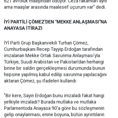
621 avroluk maaşından ödüyor. Ceza rakamları aynı
ama maaşlar arasında maalesef uçurum var" dedi.
İYİ PARTİLİ ÇÖMEZ'DEN "MEKKE ANLAŞMASI"NA
ANAYASA İTİRAZI
İYİ Parti Grup Başkanvekili Turhan Çömez,
Cumhurbaşkanı Recep Tayyip Erdoğan tarafından
imzalanan Mekke Ortak Savunma Anlaşması'yla
Türkiye, Suudi Arabistan ve Pakistan'dan herhangi
birine bir saldırı gerçekleşmesi durumunda bunun
hepsine yapılmış kabul edilip savunma yapılacağını
aktaran Çömez, şu ifadeleri kullandı:
"Bir kere, Sayın Erdoğan bunu imzaladı fakat hangi
yetkiyle imzaladı? Burada mutlaka ve mutlaka
Parlamentoda Anayasa 90'a göre bu sözleşmenin
gelip onaylanması, enine boyuna, bütün ayrıntıların