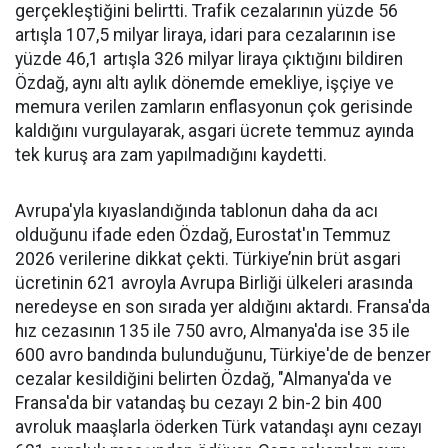
gerçekleştiğini belirtti. Trafik cezalarının yüzde 56
artışla 107,5 milyar liraya, idari para cezalarının ise
yüzde 46,1 artışla 326 milyar liraya çıktığını bildiren
Özdağ, aynı altı aylık dönemde emekliye, işçiye ve
memura verilen zamların enflasyonun çok gerisinde
kaldığını vurgulayarak, asgari ücrete temmuz ayında
tek kuruş ara zam yapılmadığını kaydetti.
Avrupa'yla kıyaslandığında tablonun daha da acı
olduğunu ifade eden Özdağ, Eurostat'ın Temmuz
2026 verilerine dikkat çekti. Türkiye’nin brüt asgari
ücretinin 621 avroyla Avrupa Birliği ülkeleri arasında
neredeyse en son sırada yer aldığını aktardı. Fransa'da
hız cezasının 135 ile 750 avro, Almanya'da ise 35 ile
600 avro bandında bulunduğunu, Türkiye'de de benzer
cezalar kesildiğini belirten Özdağ, "Almanya'da ve
Fransa'da bir vatandaş bu cezayı 2 bin-2 bin 400
avroluk maaşlarla öderken Türk vatandaşı aynı cezayı