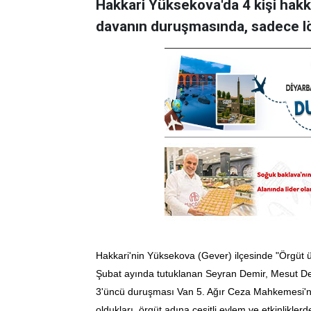
Hakkari Yüksekova'da 4 kişi hakkı
davanın duruşmasında, sadece lös
Hakkari'nin Yüksekova (Gever) ilçesinde "Örgüt 
Şubat ayında tutuklanan Seyran Demir, Mesut D
3'üncü duruşması Van 5. Ağır Ceza Mahkemesi'nd
oldukları, örgüt adına çeşitli eylem ve etkinlikle