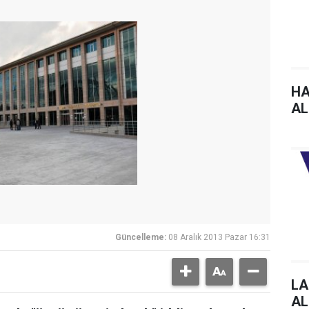
HA
AL
Güncelleme:
08 Aralık 2013 Pazar 16:31
LA
AL