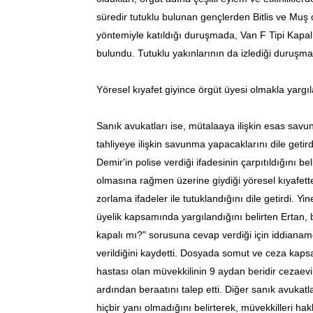
süredir tutuklu bulunan gençlerden Bitlis ve Mu
yöntemiyle katıldığı duruşmada, Van F Tipi Kapal
bulundu. Tutuklu yakınlarının da izlediği duruşm
Yöresel kıyafet giyince örgüt üyesi olmakla yargıl
Sanık avukatları ise, mütalaaya ilişkin esas sav
tahliyeye ilişkin savunma yapacaklarını dile geti
Demir'in polise verdiği ifadesinin çarpıtıldığını be
olmasına rağmen üzerine giydiği yöresel kıyafette
zorlama ifadeler ile tutuklandığını dile getirdi. 
üyelik kapsamında yargılandığını belirten Ertan,
kapalı mı?" sorusuna cevap verdiği için iddianame
verildiğini kaydetti. Dosyada somut ve ceza kap
hastası olan müvekkilinin 9 aydan beridir cezaev
ardından beraatını talep etti. Diğer sanık avuka
hiçbir yanı olmadığını belirterek, müvekkilleri ha