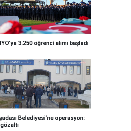
YO’ya 3.250 öğrenci alımı başladı
şadası Belediyesi’ne operasyon:
 gözaltı