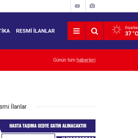
Diyarba
TIKA
RESMI İLANLAR
37 °
13:00
Hürmüz Boğazı gerilimi petrol fiyatlarını yeniden
Günün tüm
haberleri
smi İlanlar