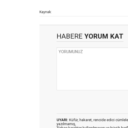
Kaynak:
HABERE
YORUM KAT
UYARI:
Küfür, hakaret, rencide edici cümleler 
yazılmamış,
Türkçe karakter kullanılmayan ve büyük har