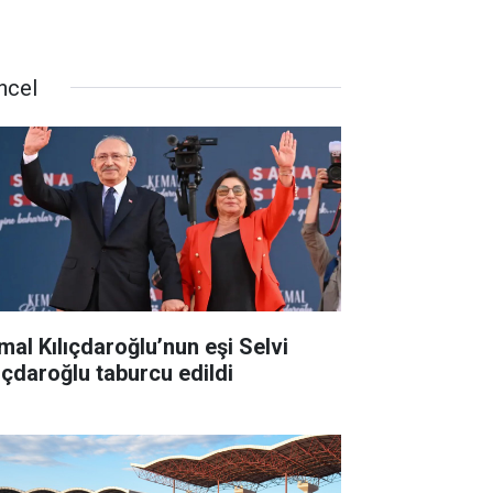
ncel
mal Kılıçdaroğlu’nun eşi Selvi
lıçdaroğlu taburcu edildi