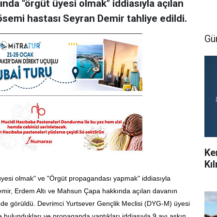
nda "örgüt üyesi olmak" iddiasıyla açılan
emi hastası Seyran Demir tahliye edildi.
Gü
Ke
Kı
üyesi olmak" ve "Örgüt propagandası yapmak" iddiasıyla
emir, Erdem Altı ve Mahsun Çapa hakkında açılan davanın
e görüldü. Devrimci Yurtsever Gençlik Meclisi (DYG-M) üyesi
rde bulundukları ve propaganda yaptıkları iddiasıyla 9 ayı aşkın