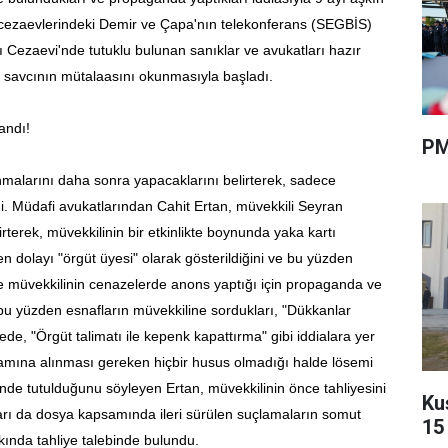
ş cezaevlerindeki Demir ve Çapa'nın telekonferans (SEGBİS)
ı Cezaevi'nde tutuklu bulunan sanıklar ve avukatları hazır
a savcının mütalaasını okunmasıyla başladı.
andı!
PM
unmalarını daha sonra yapacaklarını belirterek, sadece
rdi. Müdafi avukatlarından Cahit Ertan, müvekkili Seyran
lirterek, müvekkilinin bir etkinlikte boynunda yaka kartı
n dolayı "örgüt üyesi" olarak gösterildiğini ve bu yüzden
Yine müvekkilinin cenazelerde anons yaptığı için propaganda ve
 bu yüzden esnafların müvekkiline sordukları, "Dükkanlar
de, "Örgüt talimatı ile kepenk kapattırma" gibi iddialara yer
samına alınması gereken hiçbir husus olmadığı halde lösemi
inde tutulduğunu söyleyen Ertan, müvekkilinin önce tahliyesini
Ku
tları da dosya kapsamında ileri sürülen suçlamaların somut
15
kkında tahliye talebinde bulundu.