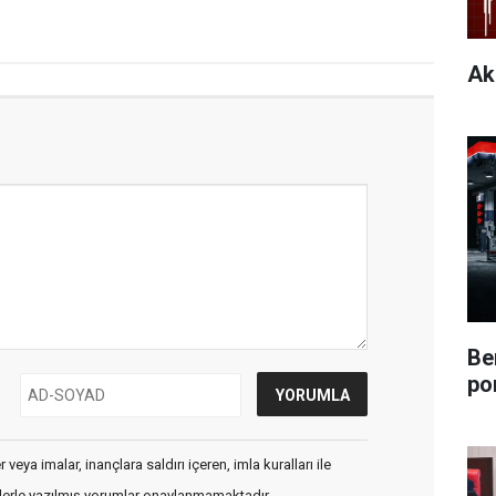
Ak
Be
po
veya imalar, inançlara saldırı içeren, imla kuralları ile
flerle yazılmış yorumlar onaylanmamaktadır.