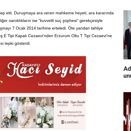
alep etti. Duruşmaya ara veren mahkeme heyeti, ara kararında
iğer sanıklıkların ise "kuvvetli suç şüphesi" gerekçesiyle
uşmayı 7 Ocak 2014 tarihine erteledi. Öte yandan tahliye
uş E Tipi Kapalı Cezaevi'nden Erzurum Oltu T Tipi Cezaevi'ne
i tepki gösterdi.
Ad
un