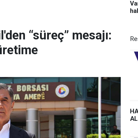
Va
hal
'den “süreç” mesajı:
Re
üretime
HA
AL