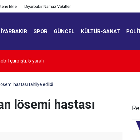
itene Ekle
Diyarbakır Namaz Vakitleri
DIYARBAKIR
SPOR
GÜNCEL
KÜLTÜR-SANAT
POLI
kır’da manzara aynı: Çocuklar Anzele Suyu'nda serinliyor
lösemi hastası tahliye edildi
lan lösemi hastası
Re