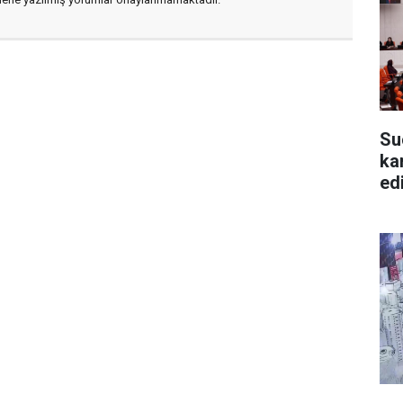
Su
ka
edi