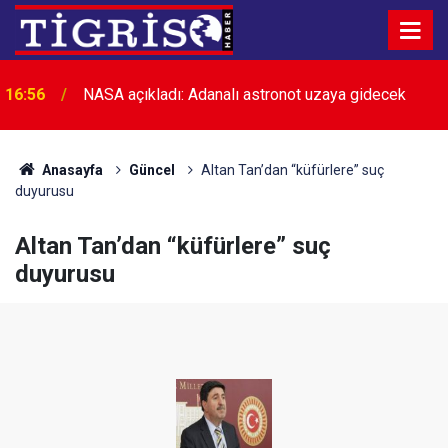
16:56
NASA açıkladı: Adanalı astronot uzaya gidecek
Anasayfa
Güncel
Altan Tan’dan “küfürlere” suç
duyurusu
Altan Tan’dan “küfürlere” suç
duyurusu