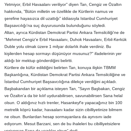
Yetmiyor, Erbil Havaalanı veriliyor" diyen Tan, Cengiz ve Özaltın
hakkında, "Bütün milletin ve özellikle de Kürtlerin namus ve
şerefine hayasızca dil uzattığı" iddiasıyla Istanbul Cumhuriyet
Başsavcılığı'na suç duyurusunda bulunduğunu söyledi.
Altan, ayrıca Kürdistan Demokrat Partisi Ankara Temsilciliği'ne de
"Mehmet Cengiz'e Erbil Havaalanı, Duhok Havaalanı, Erbil-Kerkük
Duble yolu olmak üzere 1 milyar dolarlık ihale verdiniz. Bu
kişilerden hesap sormayı düşünüyor musunuz?" ifadelerinin yer
aldığı bir mektup gönderdiğini belirtti.
Kürtlere de küfür edildiğini belirten Tan, konuya ilişkin TBMM
Başkanlığına, Kürdistan Demokrat Partisi Ankara Temsilciliğine ve
İstanbul Cumhuriyet Başsavcılığına dilekçe verdiğini açıkladı.
Başbakandan bir açıklama isteyen Tan, "Sayın Başbakan, Cengiz
ve Özaltın'a da bir kılıf uydurabilirsen, savunabilirsen Sana helal
olsun. O aldığınız hızlı trenler, Hasankeyf'e yapacağınız bin 100
metrelik köprü kadar, havaalanı kadar sizin cibilliyetinize bilmem
ne olsun. Bunlardan hesap sormayanlara da aynısını iade
ediyorum. Mesut Barzani, sen de bu ihaleleri bu cibilliyetsizlere
veriyorsan Sana da yazıklar olsun” dedi.