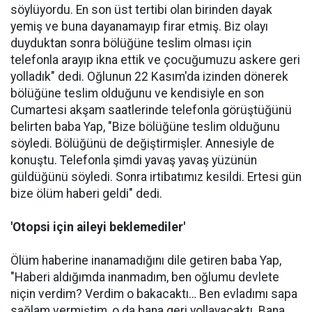
söylüyordu. En son üst tertibi olan birinden dayak
yemiş ve buna dayanamayıp firar etmiş. Biz olayı
duyduktan sonra bölüğüne teslim olması için
telefonla arayıp ikna ettik ve çocuğumuzu askere geri
yolladık" dedi. Oğlunun 22 Kasım'da izinden dönerek
bölüğüne teslim olduğunu ve kendisiyle en son
Cumartesi akşam saatlerinde telefonla görüştüğünü
belirten baba Yap, "Bize bölüğüne teslim olduğunu
söyledi. Bölüğünü de değiştirmişler. Annesiyle de
konuştu. Telefonla şimdi yavaş yavaş yüzünün
güldüğünü söyledi. Sonra irtibatımız kesildi. Ertesi gün
bize ölüm haberi geldi" dedi.
'Otopsi için aileyi beklemediler'
Ölüm haberine inanamadığını dile getiren baba Yap,
"Haberi aldığımda inanmadım, ben oğlumu devlete
niçin verdim? Verdim o bakacaktı… Ben evladımı sapa
sağlam vermiştim, o da bana geri yollayacaktı. Bana