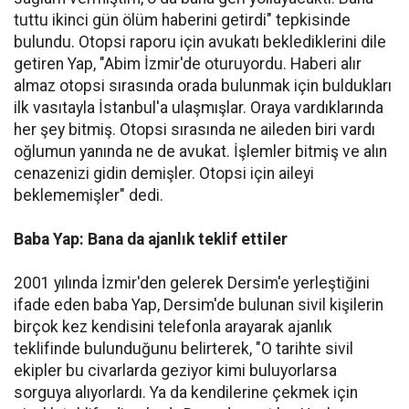
tuttu ikinci gün ölüm haberini getirdi" tepkisinde
bulundu. Otopsi raporu için avukatı beklediklerini dile
getiren Yap, "Abim İzmir'de oturuyordu. Haberi alır
almaz otopsi sırasında orada bulunmak için buldukları
ilk vasıtayla İstanbul'a ulaşmışlar. Oraya vardıklarında
her şey bitmiş. Otopsi sırasında ne aileden biri vardı
oğlumun yanında ne de avukat. İşlemler bitmiş ve alın
cenazenizi gidin demişler. Otopsi için aileyi
beklememişler" dedi.
Baba Yap: Bana da ajanlık teklif ettiler
2001 yılında İzmir'den gelerek Dersim'e yerleştiğini
ifade eden baba Yap, Dersim'de bulunan sivil kişilerin
birçok kez kendisini telefonla arayarak ajanlık
teklifinde bulunduğunu belirterek, "O tarihte sivil
ekipler bu civarlarda geziyor kimi buluyorlarsa
sorguya alıyorlardı. Ya da kendilerine çekmek için