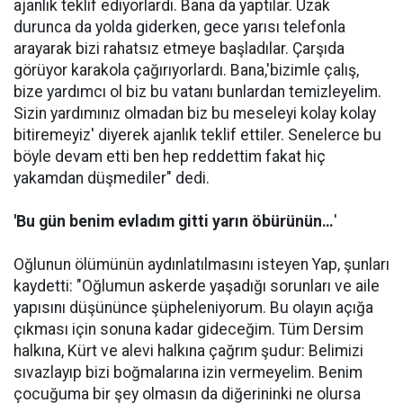
ajanlık teklif ediyorlardı. Bana da yaptılar. Uzak
durunca da yolda giderken, gece yarısı telefonla
arayarak bizi rahatsız etmeye başladılar. Çarşıda
görüyor karakola çağırıyorlardı. Bana,'bizimle çalış,
bize yardımcı ol biz bu vatanı bunlardan temizleyelim.
Sizin yardımınız olmadan biz bu meseleyi kolay kolay
bitiremeyiz' diyerek ajanlık teklif ettiler. Senelerce bu
böyle devam etti ben hep reddettim fakat hiç
yakamdan düşmediler" dedi.
'Bu gün benim evladım gitti yarın öbürünün…
'
Oğlunun ölümünün aydınlatılmasını isteyen Yap, şunları
kaydetti: "Oğlumun askerde yaşadığı sorunları ve aile
yapısını düşününce şüpheleniyorum. Bu olayın açığa
çıkması için sonuna kadar gideceğim. Tüm Dersim
halkına, Kürt ve alevi halkına çağrım şudur: Belimizi
sıvazlayıp bizi boğmalarına izin vermeyelim. Benim
çocuğuma bir şey olmasın da diğerininki ne olursa