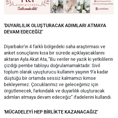
'DUYARLILIK OLUŞ
TURACAK ADIMLARI ATMAYA
DEVAM EDECE
Ğİ
Z'
Diyarbakır’ın 4 farklı bölgedeki saha araştırması ve
anket sonuçlarını kısa bir sürede açıklayacaklarını
aktaran Ayla Akat Ata, "Bu veriler ne yazık ki yetkililerin
çizdiği pembe tabloyu doğrulamamaktadır. Sivil
toplum olarak uyuşturucu kullanım yaşının 9’a kadar
düştüğü bir ortamda sessiz kalmamızı kimse
bekleyemez. Çocuklarımız ve geleceğimiz için
örgütlenecek, farkındalık ve duyarlılık oluşturacak
adımları atmaya devam edeceğiz" ifadelerini kullandı.
'MÜCADELEYİ
HEP B
İ
RL
İ
KTE KAZANACA
Ğ
IZ'