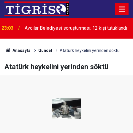
23:03
Avcılar Belediyesi soruşturması: 12 kişi tutuklandı
22:24
Diyarbakır’da uyuşturucuyla mücadele çağrısı
Anasayfa
Güncel
Atatürk heykelini yerinden söktü
Atatürk heykelini yerinden söktü