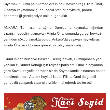
Diyarbakır’lı ünlü şair Ahmed Arif’in oğlu heykeltıraş Filinta Önal,
kütahya kaymakamlığı önündeki Atatürk heykelini, parası
ödenmediği gerekçesiyle söküp geri aldı
ANKARA– Tüm ısrarına rağmen Dumlupınar kaymakamlığından
siparişin bedelini alamayan Filinta Önal sonunda çareyi heykeli
yerinden söküp almakta buldu. Ankara’da yaşayan heykeltıraş
Filinta Önal’ın iddiasına göre ilginç olay şöyle gelişti.
Dumlupınar Belediye Başkanı Derviş Kavak, Dumlupınar'a yeni
yapılan Hükümet Konağı için rölyef sipariş etti. Önal’ın beyanına
göre Kavak, rölyefle beraber bir de Kaymakamlık binasının önüne
konulmak üzere Atatürk heykeli istedi. Filinta Önal da geceli
gündüzlü çalışarak siparişi titizlikle imal ederek teslim etti.