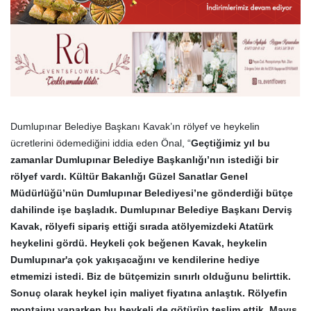
Dumlupınar Belediye Başkanı Kavak’ın rölyef ve heykelin
ücretlerini ödemediğini iddia eden Önal, “
Geçtiğimiz yıl bu
zamanlar Dumlupınar Belediye Başkanlığı’nın istediği bir
rölyef vardı. Kültür Bakanlığı Güzel Sanatlar Genel
Müdürlüğü’nün Dumlupınar Belediyesi’ne gönderdiği bütçe
dahilinde işe başladık. Dumlupınar Belediye Başkanı Derviş
Kavak, rölyefi sipariş ettiği sırada atölyemizdeki Atatürk
heykelini gördü. Heykeli çok beğenen Kavak, heykelin
Dumlupınar'a çok yakışacağını ve kendilerine hediye
etmemizi istedi. Biz de bütçemizin sınırlı olduğunu belirttik.
Sonuç olarak heykel için maliyet fiyatına anlaştık. Rölyefin
montajını yaparken bu heykeli de götürüp teslim ettik. Mayıs