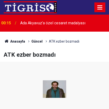
00:15
Ada Akyavuz’a özel cesaret madalyası
Anasayfa
Güncel
ATK ezber bozmadı
ATK ezber bozmadı