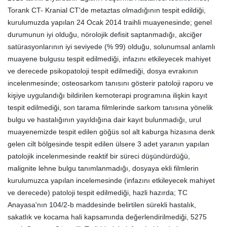
Torank CT- Kranial CT'de metaztas olmadığının tespit edildiği,
kurulumuzda yapılan 24 Ocak 2014 traihli muayenesinde; genel
durumunun iyi olduğu, nörolojik defisit saptanmadığı, akciğer
satürasyonlarının iyi seviyede (% 99) olduğu, solunumsal anlamlı
muayene bulgusu tespit edilmediği, infazını etkileyecek mahiyet
ve derecede psikopatoloji tespit edilmediği, dosya evrakının
incelenmesinde; osteosarkom tanısını gösterir patoloji raporu ve
kişiye uygulandığı bildirilen kemoterapi programına ilişkin kayıt
tespit edilmediği, son tarama filmlerinde sarkom tanısına yönelik
bulgu ve hastalığının yayıldığına dair kayıt bulunmadığı, urul
muayenemizde tespit edilen göğüs sol alt kaburga hizasına denk
gelen cilt bölgesinde tespit edilen ülsere 3 adet yaranın yapılan
patolojik incelenmesinde reaktif bir süreci düşündürdüğü,
malignite lehne bulgu tanımlanmadığı, dosyaya ekli filmlerin
kurulumuzca yapılan incelemesinde (infazını etkileyecek mahiyet
ve derecede) patoloji tespit edilmediği, hazli hazırda; TC
Anayasa'nın 104/2-b maddesinde belirtilen sürekli hastalık,
sakatlık ve kocama hali kapsamında değerlendirilmediği, 5275