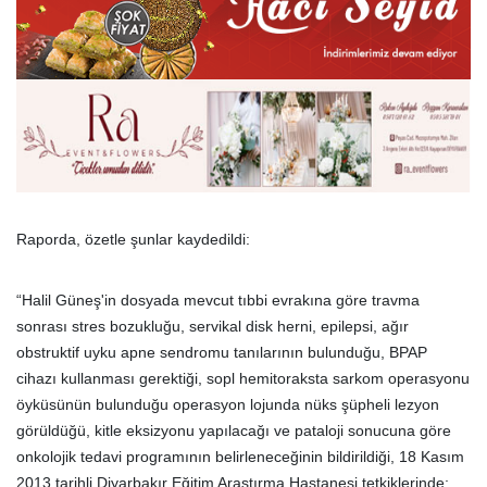
Raporda, özetle şunlar kaydedildi:
“Halil Güneş'in dosyada mevcut tıbbi evrakına göre travma
sonrası stres bozukluğu, servikal disk herni, epilepsi, ağır
obstruktif uyku apne sendromu tanılarının bulunduğu, BPAP
cihazı kullanması gerektiği, sopl hemitoraksta sarkom operasyonu
öyküsünün bulunduğu operasyon lojunda nüks şüpheli lezyon
görüldüğü, kitle eksizyonu yapılacağı ve pataloji sonucuna göre
onkolojik tedavi programının belirleneceğinin bildirildiği, 18 Kasım
2013 tarihli Diyarbakır Eğitim Araştırma Hastanesi tetkiklerinde;