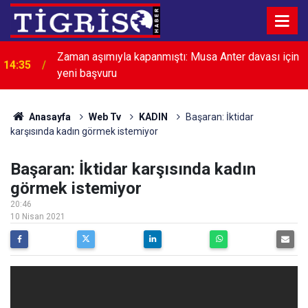
Zaman aşımıyla kapanmıştı: Musa Anter davası için
14:35
yeni başvuru
Anasayfa
Web Tv
KADIN
Başaran: İktidar
karşısında kadın görmek istemiyor
Başaran: İktidar karşısında kadın
görmek istemiyor
20:46
10 Nisan 2021