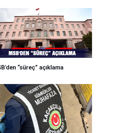
B'den “süreç” açıklama