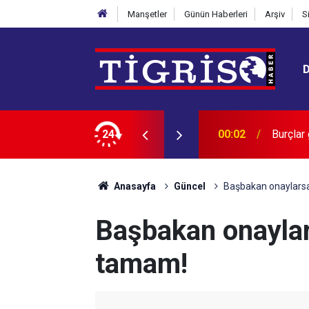
Manşetler
Günün Haberleri
Arşiv
S
lirler mi?
24
00:02
HASTA 
Anasayfa
Güncel
Başbakan onaylarsa
Başbakan onaylar
tamam!