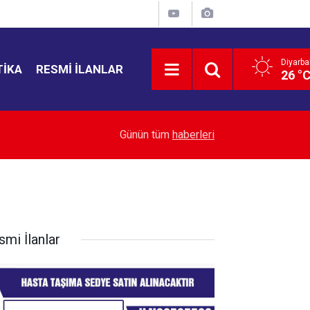
Diyarba
TIKA
RESMI İLANLAR
26 °
00:01
Bir Oyuncu, Bir Tiyatro Emekçisi, Bir Diyarbakır
Günün tüm
haberleri
smi İlanlar