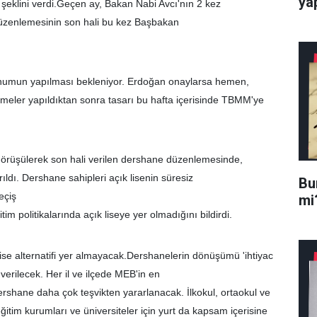
ya
şeklini verdi.Geçen ay, Bakan Nabi Avcı'nın 2 kez
üzenlemesinin son hali bu kez Başbakan
sunumun yapılması bekleniyor. Erdoğan onaylarsa hemen,
meler yapıldıktan sonra tasarı bu hafta içerisinde TBMM'ye
le görüşülerek son hali verilen dershane düzenlemesinde,
rıldı. Dershane sahipleri açık lisenin süresiz
Bur
eçiş
mi
m politikalarında açık liseye yer olmadığını bildirdi.
e alternatifi yer almayacak.Dershanelerin dönüşümü 'ihtiyac
 verilecek. Her il ve ilçede MEB'in en
shane daha çok teşvikten yararlanacak. İlkokul, ortaokul ve
eğitim kurumları ve üniversiteler için yurt da kapsam içerisine