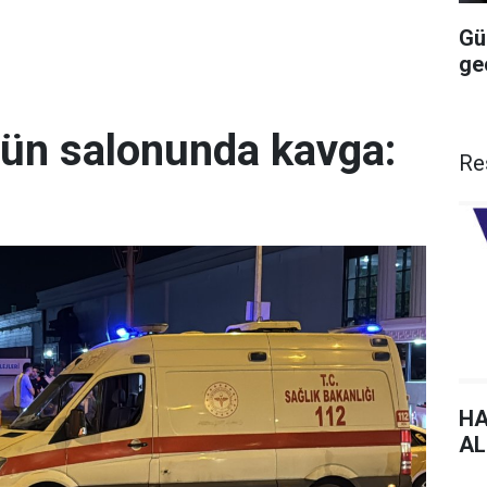
Gü
geç
ğün salonunda kavga:
Re
HA
AL