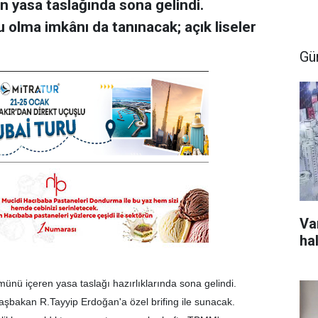
 yasa taslağında sona gelindi.
 olma imkânı da tanınacak; açık liseler
Gü
Va
hal
nü içeren yasa taslağı hazırlıklarında sona gelindi.
 Başbakan R.Tayyip Erdoğan'a özel brifing ile sunacak.