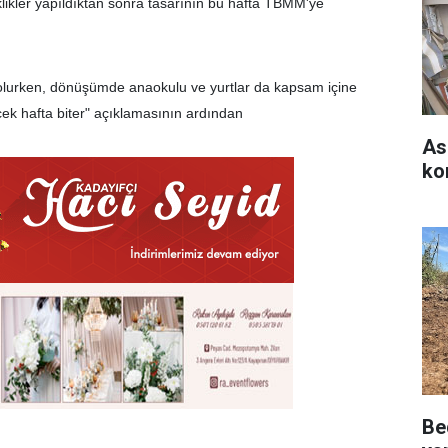
likler yapıldıktan sonra tasarının bu hafta TBMM'ye
l olurken, dönüşümde anaokulu ve yurtlar da kapsam içine
cek hafta biter" açıklamasının ardından
As
kom
Be