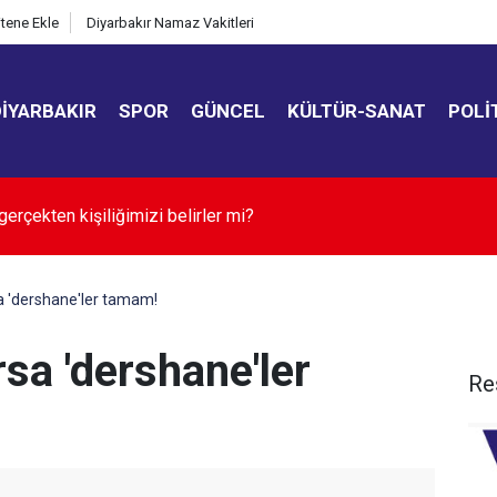
itene Ekle
Diyarbakır Namaz Vakitleri
DIYARBAKIR
SPOR
GÜNCEL
KÜLTÜR-SANAT
POLI
TAŞIMA SEDYE SATIN ALINACAKTIR
 'dershane'ler tamam!
sa 'dershane'ler
Re