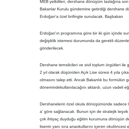
MEB yetkilileri, dershane dönüşüm taslağına son 
Bakanlar Kurulu gündemine getirdiği dershane d
Erdoğan'a özel brifingte sunulacak. Başbakan
Erdoğan'ın programına göre bir iki gün içinde 
değişiklik istemesi durumunda da gerekli düzenle
gönderilecek.
Dershane temsilcileri ve sivil toplum örgütleri i
2 yıl olarak düşünülen Açık Lise süresi 4 yıla çıka
olmasını talep etti. Ancak Bakanlık bu formülün g
dönemindekullanılacağını aktardı, uzun vadeli eğiti
Dershanelerin özel okula dönüşümünde sadece lis
a' göre sağlanacak. Bunun için de stratejik teşvik
çok ihtiyaç duyduğu eğitim kurumuna dönüşün der
lisenin yanı sıra anaokullarını içeren okulöncesi 