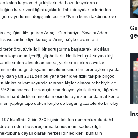
da kalan kapsam dışı kişilerin de bazı dosyaların el
ildiğine karar verildiğini açıkladı. Tabii dosyaları ellerinden
 görev yerlerinin değiştirilmesi HSYK'nın kendi takdirinde ve
Gü
nin geçtiğini dile getiren Arınç, "Cumhuriyet Savcısı Adem
geç
i savcılardır" diye konuştu. Arınç, şöyle devam etti:
 terör örgütüyle ilgili bir soruşturma başlatarak, aldıkları
da kapsamın içeriği, şüphelilerin kimlikleri, çok sayıda kişi
ya ellerinden alındıktan sonra, yerlerine gelen savcılar
ütünün olmadığı, dosyanın incelemesinde bir terör eylemi ya da
ıldan yani 2011'den bu yana teknik ve fiziki takiple birçok
len bir kısım kamuoyunda tanınan kişiler olması sebebiyle de
762 bu sadece bir soruşturma dosyasıyla ilgili olan, diğerleri
alınan hard disklerin incelenmesinde, aynı zamanda mahkeme
ünün yaptığı tape dökümleriyle de bugün gazetelerde bir olay
İn
107 klasörde 2 bin 280 kişinin telefon numaraları da dahil
ri devam eden bu soruşturma konusunun, sadece ilgili
mektubuna dayalı olarak herkesi dinledikleri; bunların