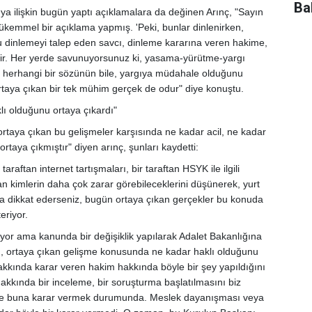
Ba
 ilişkin bugün yaptı açıklamalara da değinen Arınç, "Sayın
kemmel bir açıklama yapmış. 'Peki, bunlar dinlenirken,
 dinlemeyi talep eden savcı, dinleme kararına veren hakime,
ir. Her yerde savunuyorsunuz ki, yasama-yürütme-yargı
n herhangi bir sözünün bile, yargıya müdahale olduğunu
rtaya çıkan bir tek mühim gerçek de odur" diye konuştu.
lı olduğunu ortaya çıkardı"
ortaya çıkan bu gelişmeler karşısında ne kadar acil, ne kadar
taya çıkmıştır" diyen arınç, şunları kaydetti:
 taraftan internet tartışmaları, bir taraftan HSYK ile ilgili
n kimlerin daha çok zarar görebileceklerini düşünerek, yurt
na dikkat ederseniz, bugün ortaya çıkan gerçekler bu konuda
teriyor.
or ama kanunda bir değişiklik yapılarak Adalet Bakanlığına
in, ortaya çıkan gelişme konusunda ne kadar haklı olduğunu
hakkında karar veren hakim hakkında böyle bir şey yapıldığını
kkında bir inceleme, bir soruşturma başlatılmasını biz
inde buna karar vermek durumunda. Meslek dayanışması veya