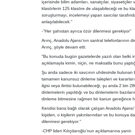
içerisinde bilim adamları, sanatçılar, siyasetçile
klasörlerin 125 klasöre de ulaşabileceği ve bu kl
soruşturmayı, incelemeyi yapan savcılar tarafınd
anlaşılabilecek."
-"Her şahıstan ayrıca özür dilenmesi gerekiyor"
Arınç, Anadolu Ajansı'nın santral telefonlarının di
Arınç, şöyle devam etti:
"Bu konuda bugün gazetelerde yazılı olan belki i
açıklamayla kimin, niçin, ne maksatla bunu yaptı
Şu anda sadece iki savcının uhdesinde bulunan bi
tamamen kanunsuz dinleme talepleri ve kararlarıdır
ilgisi veya ilintisi bulunabileceği, şu anda 2 bin 
dinlemelerin yapıldığı ve bu dinlemelerin bazılar
dinleme bitmesine rağmen bir kanun gereğince her
Kendisi bana bağlı olarak çalışan Anadolu Ajansı'
kişiden, o kişilerin yakınlarından ve bu konuya d
dilenmesi gerekiyor."
-CHP lideri Kılıçdaroğlu'nun açıklamarına yanıt-