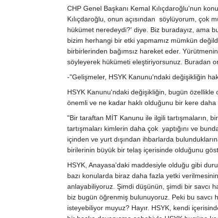
CHP Genel Başkanı Kemal Kılıçdaroğlu'nun konuya
Kılıçdaroğlu, onun açısından söylüyorum, çok mü
hükümet neredeydi?' diye. Biz buradayız, ama bu
bizim herhangi bir etki yapmamız mümkün değild
birbirlerinden bağımsız hareket eder. Yürütmeni
söyleyerek hükümeti eleştiriyorsunuz. Buradan o
-"Gelişmeler, HSYK Kanunu'ndaki değişikliğin hak
HSYK Kanunu'ndaki değişikliğin, bugün özellikle 
önemli ve ne kadar haklı olduğunu bir kere daha or
"Bir taraftan MİT Kanunu ile ilgili tartışmaların, bir
tartışmaları kimlerin daha çok yaptığını ve bunda
içinden ve yurt dışından ihbarlarda bulundukları
birilerinin büyük bir telaş içerisinde olduğunu gös
HSYK, Anayasa'daki maddesiyle olduğu gibi duruy
bazı konularda biraz daha fazla yetki verilmesin
anlayabiliyoruz. Şimdi düşünün, şimdi bir savcı 
biz bugün öğrenmiş bulunuyoruz. Peki bu savcı ha
isteyebiliyor muyuz? Hayır. HSYK, kendi içeris