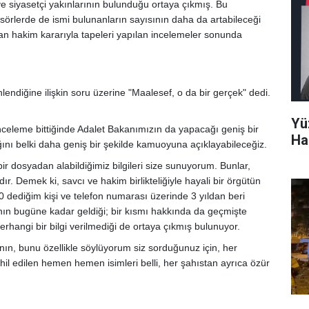
r ve siyasetçi yakınlarının bulunduğu ortaya çıkmış. Bu
asörlerde de ismi bulunanların sayısının daha da artabileceği
an hakim kararıyla tapeleri yapılan incelemeler sonunda
nlendiğine ilişkin soru üzerine "Maalesef, o da bir gerçek" dedi.
Yü
nceleme bittiğinde Adalet Bakanımızın da yapacağı geniş bir
Ha
ğını belki daha geniş bir şekilde kamuoyuna açıklayabileceğiz.
r dosyadan alabildiğimiz bilgileri size sunuyorum. Bunlar,
. Demek ki, savcı ve hakim birlikteliğiyle hayali bir örgütün
280 dediğim kişi ve telefon numarası üzerinde 3 yıldan beri
ının bugüne kadar geldiği; bir kısmı hakkında da geçmişte
hangi bir bilgi verilmediği de ortaya çıkmış bulunuyor.
nın, bunu özellikle söylüyorum siz sorduğunuz için, her
ahil edilen hemen hemen isimleri belli, her şahıstan ayrıca özür