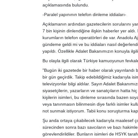
açıklamasında bulundu.
-Paralel yapınının telefon dinleme iddiaları-
Açıklamanın ardından gazetecilerin sorularını yan
7 bin kişinin dinlendiğine ilişkin haberler yer ald
kurumların telefon operatörleri de var. Anadolu Aj
gündeme geldi mi ve bu iddiaları nasıl değerlen
yapıldı. Özellikle Adalet Bakanımızın konuyla ilgili 
Bu olayla ilgili olarak Türkiye kamuoyunun fevkale
"Bugün iki gazetede bir haber olarak yayınlandı bi
bir gün geçirdik. Takip edebildiğimiz kadarıyla is
televizyonlar bilgi aldılar. Sayın Adalet Bakanım
siyasetçilerin, yazarların ve sanatçıların hatta 
kişilerin isimleri, bu dinleme sırasında bazen soy
veya tanınmasın bilinmesin diye farklı isimler kul
not sunmak istiyorum. Tabii konu soruşturma kap
Şu anda ortaya çıkabilecek kadarıyla maalesef çok
sürecinden sonra bazı savcıların ve bazı hakimleri
görevlendirildiler. Bunların isimleri de HSYK taraf