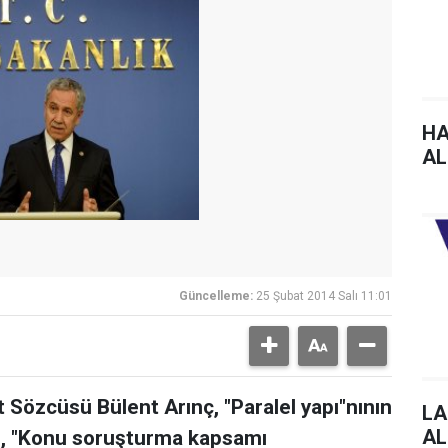
HA
AL
Güncelleme:
25 Şubat 2014 Salı 11:01
Sözcüsü Bülent Arınç, "Paralel yapı"nının
LA
AL
kin, "Konu soruşturma kapsamı