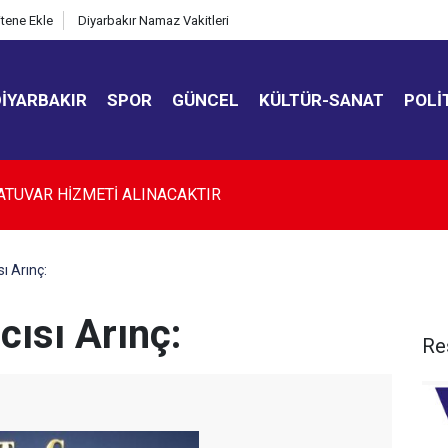
itene Ekle
Diyarbakır Namaz Vakitleri
DIYARBAKIR
SPOR
GÜNCEL
KÜLTÜR-SANAT
POLI
kır’da düğün salonunda kavga: 5 yaralı
ı Arınç:
ısı Arınç:
Re