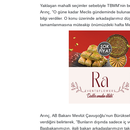
Yaklaşan mahalli seçimler sebebiyle TBMM'nin bel
Arınç, "O güne kadar Meclis gündeminde bulunan
bilgi verdiler. O konu üzerinde arkadaşlarımız d
tamamlanmasına müteakip önümüzdeki hafta Mecli
Arınç, AB Bakanı Mevlüt Çavuşoğlu'nun Bürüksel zi
verdiğini belirterek, "Bunların dışında sadece i
Başbakanımızın, ilgili bakan arkadaşlarımızın tak