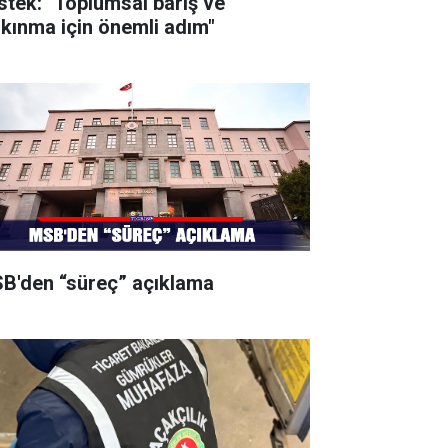
stek: "Toplumsal barış ve
lkınma için önemli adım"
B'den “süreç” açıklama