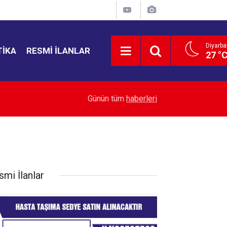
Diyarba
TIKA
RESMI İLANLAR
27 °
22:43
Yemen’de ölü sayısı 38’e yükseldi
Günün tüm
haberleri
smi İlanlar