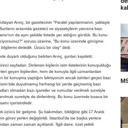
de
ka
ıtlayan Arınç, bir gazetecinin "Paralel yapılanmanın, yaklaşık
ı. Bunların arasında gazeteci ve siyasetçilerin yanısıra bazı
ansı'nın da aynı şekilde listede yer aldığını gördük. Bu konu
diriyorsunuz?" sorusu üzerine, "Bu konu üzerinde görüşme
bilgilerini dinledik. Üzücü bir olay" dedi.
de duyarlı olduğunu belirten Arınç, şunları kaydetti:
rinci sayfadan. Dinlenen kişilerin isim listelerinin konuşulduğu
imleri geçen kişilerden, hem de konuyla ilgili uzmanlardan
ızın bir konuşma yaptığını bilmiyorum ancak isimleri geçen bazı
MS
hiç ismi bile duyulmamış herhangi bir yerde geçmemiş bazı
adları olmadan bazı işaretler ve rumuzlar verilmek suretiyle
lanılmak suretiyle de dinlenilmiş. Bu konu üzerinde kısaca bir
samı içerisindedir.
 üzücü bir gelişme. Şu bakımdan, bildiğiniz gibi 17 Aralık
n görev yerleri değiştirildi. İstanbul'da ise başka yerlere
ından zaman zaman açıklandı. İlgili daire, özel yetkili