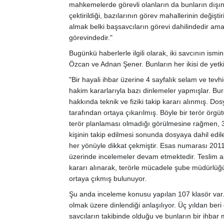
mahkemelerde görevli olanların da bunların dışın
çektirildiği, bazılarının görev mahallerinin değiştir
almak belki başsavcıların görevi dahilindedir ama
görevindedir."
Bugünkü haberlerle ilgili olarak, iki savcının ismi
Özcan ve Adnan Şener. Bunların her ikisi de yetkil
"Bir hayali ihbar üzerine 4 sayfalık selam ve tevhid
hakim kararlarıyla bazı dinlemeler yapmışlar. Bura
hakkında teknik ve fiziki takip kararı alınmış. Dos
tarafından ortaya çıkarılmış. Böyle bir terör örg
terör planlaması olmadığı görülmesine rağmen, 3 y
kişinin takip edilmesi sonunda dosyaya dahil edi
her yönüyle dikkat çekmiştir. Esas numarası 2011/
üzerinde incelemeler devam etmektedir. Teslim 
kararı alınarak, terörle mücadele şube müdürlüğ
ortaya çıkmış bulunuyor.
Şu anda inceleme konusu yapılan 107 klasör var. 
olmak üzere dinlendiği anlaşılıyor. Üç yıldan be
savcıların takibinde olduğu ve bunların bir ihbar 