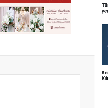
Tü
ye
Ke
Kı