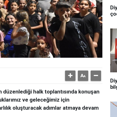
Di
ço
Di
bi
n düzenlediği halk toplantısında konuşan
uklarımız ve geleceğimiz için
arlılık oluşturacak adımlar atmaya devam