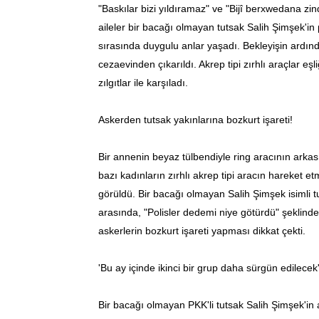
"Baskılar bizi yıldıramaz" ve "Bijî berxwedana zi
aileler bir bacağı olmayan tutsak Salih Şimşek'in p
sırasında duygulu anlar yaşadı. Bekleyişin ardında
cezaevinden çıkarıldı. Akrep tipi zırhlı araçlar eş
zılgıtlar ile karşıladı.
Askerden tutsak yakınlarına bozkurt işareti!
Bir annenin beyaz tülbendiyle ring aracının ark
bazı kadınların zırhlı akrep tipi aracın hareket 
görüldü. Bir bacağı olmayan Salih Şimşek isimli 
arasında, "Polisler dedemi niye götürdü" şeklinde
askerlerin bozkurt işareti yapması dikkat çekti.
'Bu ay içinde ikinci bir grup daha sürgün edilecek
Bir bacağı olmayan PKK'li tutsak Salih Şimşek'in