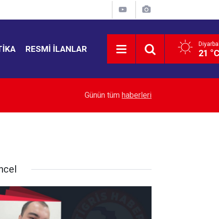
Diyarba
TIKA
RESMI İLANLAR
21 °
21:50
ABD Senatosu Rusya’ya yeni yaptırımlar
Günün tüm
haberleri
ncel