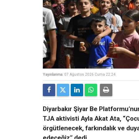
Yayınlanma:
07 Ağustos 2026 Cuma 22:24
Diyarbakır Şiyar Be Platformu’nu
TJA aktivisti Ayla Akat Ata, “Çoc
örgütlenecek, farkındalık ve duy
edeceğiz” dedi.