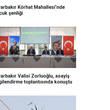
yarbakır Körhat Mahallesi’nde
cuk şenliği
yarbakır Valisi Zorluoğlu, asayiş
lgilendirme toplantısında konuştu