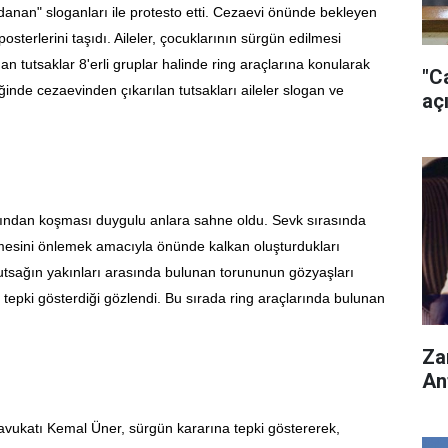
ndanan" sloganları ile protesto etti. Cezaevi önünde bekleyen
osterlerini taşıdı. Aileler, çocuklarının sürgün edilmesi
n tutsaklar 8'erli gruplar halinde ring araçlarına konularak
"C
liğinde cezaevinden çıkarılan tutsakları aileler slogan ve
açı
asından koşması duygulu anlara sahne oldu. Sevk sırasında
etmesini önlemek amacıyla önünde kalkan oluşturdukları
tutsağın yakınları arasında bulunan torununun gözyaşları
 tepki gösterdiği gözlendi. Bu sırada ring araçlarında bulunan
Za
'
An
 avukatı Kemal Üner, sürgün kararına tepki göstererek,