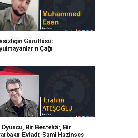
ssizliğin Gürültüsü:
yulmayanların Çağı
r Oyuncu, Bir Bestekâr, Bir
yarbakır Evladı: Sami Hazinses