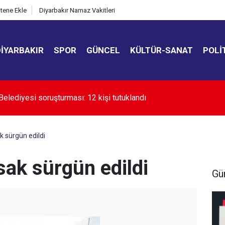
itene Ekle
Diyarbakır Namaz Vakitleri
DIYARBAKIR
SPOR
GÜNCEL
KÜLTÜR-SANAT
POLI
kır’da uyuşturucuyla mücadele çağrısı
 sürgün edildi
sak sürgün edildi
Gü