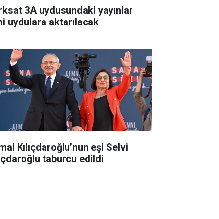
rksat 3A uydusundaki yayınlar
ni uydulara aktarılacak
mal Kılıçdaroğlu’nun eşi Selvi
lıçdaroğlu taburcu edildi