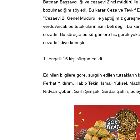
Batman Başsavcılığı ve cezaevi 2'nci müdürü ile k
bozulmadığını söyledi. Bu karar Ceza ve Tevkif Ev
"Cezaevi 2. Genel Müdürü ile yaptığımız güreşmede
verdi. Ancak bu tutukluların ismi beli değil. Bu ka
cezadır. Bu süreçte bu sürgünlere hiç gerek yoktu
cezadır" diye konuştu.
1'i engelli 16 kişi sürgün edildi
Edinilen bilgilere göre, sürgün edilen tutsakların 
Ferhat Yıldırım, Habip Tekin, İsmail Yüksel, M
Rıdvan Çoban, Salih Şimşek, Serdar Şahin, Süley