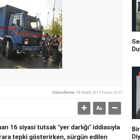
Se
Du
Güncelleme:
08 Aralık 2013 Pazar 16:27
 16 siyasi tutsak "yer darlığı" iddiasıyla
Bi
Di
arara tepki gösterirken, sürgün edilen