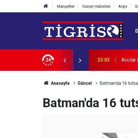
Manşetler
Günün Haberleri
Arşiv
S
12 kişi tutuklandı
24
22:24
Diyarba
Anasayfa
Güncel
Batman'da 16 tutsak
Batman'da 16 tut