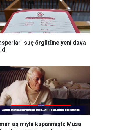
asperlar" suç örgütüne yeni dava
ldı
man aşımıyla kapanmıştı: Musa