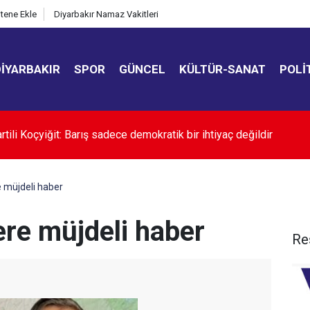
itene Ekle
Diyarbakır Namaz Vakitleri
DIYARBAKIR
SPOR
GÜNCEL
KÜLTÜR-SANAT
POLI
ili Abdulhamit Gül: Bu yasayla silahlar susacak, demokrasi ve ada
cektir
e müjdeli haber
ere müjdeli haber
Re