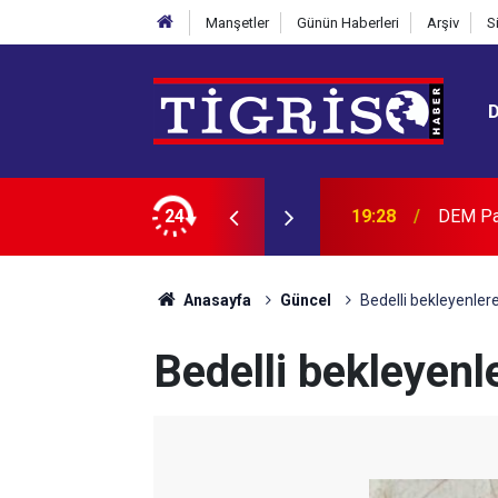
Manşetler
Günün Haberleri
Arşiv
S
AK Part
ce demokratik bir ihtiyaç değildir
24
19:09
güçlene
Anasayfa
Güncel
Bedelli bekleyenler
Bedelli bekleyenl