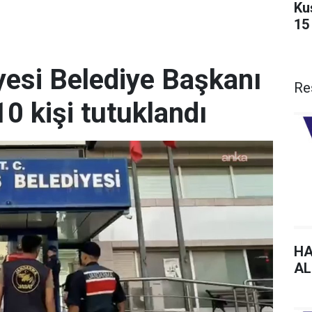
Ku
15
esi Belediye Başkanı
Re
10 kişi tutuklandı
HA
AL