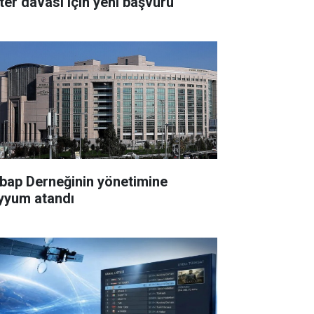
ter davası için yeni başvuru
bap Derneğinin yönetimine
yyum atandı