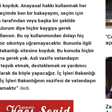
ldiri koyduk. Anayasal hakkı kullanmak her
 seçimde ben bir bakayayım, seçim için
s tarafından veya başka bir şekilde
ulurum diye hiçbir kaygıya gerek
lansın. Bu oy kullanımından dolayı hiç
"C
açı
r sıkıntıya uğramayacaktır. Bununla ilgili
akanlığı sitesine koyduk. Bu konuda hiçbir
a gerek yok. Asli vazife vatandaşın
n teşvik etmek, desteklemek ve yardımcı
larak da böyle yapacağız. İç İşleri Bakanlığı
İç İşleri Bakanlığının vazifesi de vatandaşın
lamaktır”
dedi.
Za