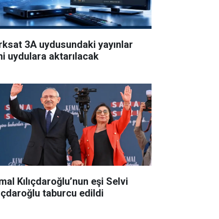
rksat 3A uydusundaki yayınlar
ni uydulara aktarılacak
mal Kılıçdaroğlu’nun eşi Selvi
lıçdaroğlu taburcu edildi