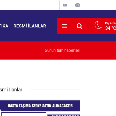
Diyarba
TIKA
RESMI İLANLAR
34 °
let
18:53
MHP'li Feti Yıldız Abdullah Öcalan'ın çağrısını o
Günün tüm
haberleri
smi İlanlar