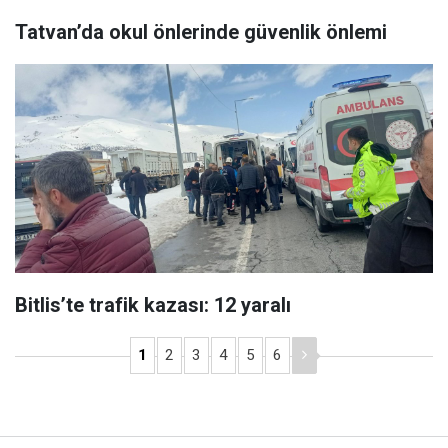
Tatvan’da okul önlerinde güvenlik önlemi
Bitlis’te trafik kazası: 12 yaralı
1
2
3
4
5
6