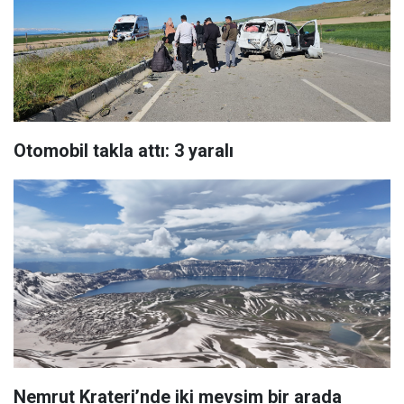
Otomobil takla attı: 3 yaralı
Nemrut Krateri’nde iki mevsim bir arada