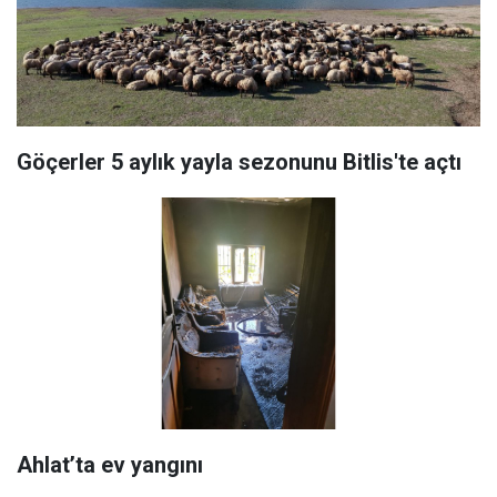
Göçerler 5 aylık yayla sezonunu Bitlis'te açtı
Ahlat’ta ev yangını