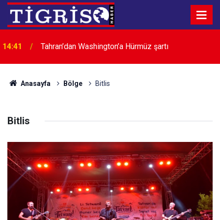
14:41
Tahran’dan Washington’a Hürmüz şartı
Anasayfa
Bölge
Bitlis
Bitlis