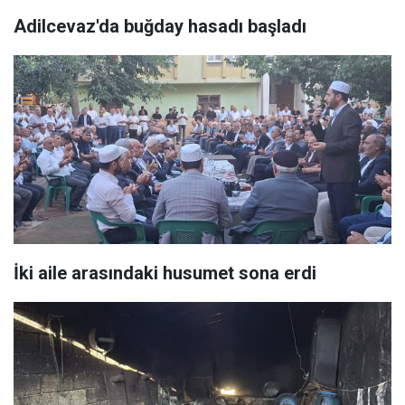
Adilcevaz'da buğday hasadı başladı
İki aile arasındaki husumet sona erdi