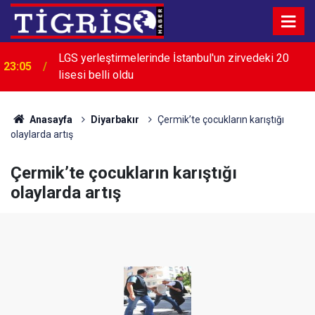
LGS yerleştirmelerinde İstanbul'un zirvedeki 20
23:05
lisesi belli oldu
Anasayfa
Diyarbakır
Çermik’te çocukların karıştığı
olaylarda artış
Çermik’te çocukların karıştığı
olaylarda artış