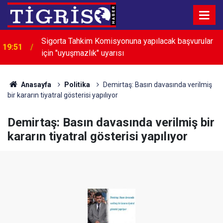
Sigorta Tahkim Komisyonuna yapılacak başvurular
19:51
için "uyuşmazlık" uyarısı
DEM Partili Koçyiğit: Barış sadece demokratik bir
19:28
ihtiyaç değildir
Anasayfa
Politika
Demirtaş: Basın davasında verilmiş
bir kararın tiyatral gösterisi yapılıyor
Demirtaş: Basın davasında verilmiş bir
kararın tiyatral gösterisi yapılıyor