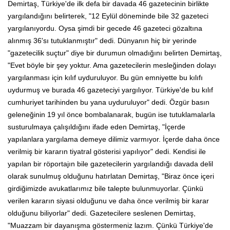
Demirtaş, Türkiye'de ilk defa bir davada 46 gazetecinin birlikte
yargılandığını belirterek, "12 Eylül döneminde bile 32 gazeteci
yargılanıyordu. Oysa şimdi bir gecede 46 gazeteci gözaltına
alınmış 36'sı tutuklanmıştır" dedi. Dünyanın hiç bir yerinde
"gazetecilik suçtur" diye bir durumun olmadığını belirten Demirtaş,
"Evet böyle bir şey yoktur. Ama gazetecilerin mesleğinden dolayı
yargılanması için kılıf uyduruluyor. Bu gün emniyette bu kılıfı
uydurmuş ve burada 46 gazeteciyi yargılıyor. Türkiye'de bu kılıf
cumhuriyet tarihinden bu yana uyduruluyor" dedi. Özgür basın
geleneğinin 19 yıl önce bombalanarak, bugün ise tutuklamalarla
susturulmaya çalışıldığını ifade eden Demirtaş, "İçerde
yapılanlara yargılama demeye dilimiz varmıyor. İçerde daha önce
verilmiş bir kararın tiyatral gösterisi yapılıyor" dedi. Kendisi ile
yapılan bir röportajın bile gazetecilerin yargılandığı davada delil
olarak sunulmuş olduğunu hatırlatan Demirtaş, "Biraz önce içeri
girdiğimizde avukatlarımız bile talepte bulunmuyorlar. Çünkü
verilen kararın siyasi olduğunu ve daha önce verilmiş bir karar
olduğunu biliyorlar" dedi. Gazetecilere seslenen Demirtaş,
"Muazzam bir dayanışma göstermeniz lazım. Çünkü Türkiye'de