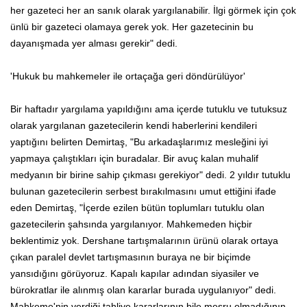
her gazeteci her an sanık olarak yargılanabilir. İlgi görmek için çok
ünlü bir gazeteci olamaya gerek yok. Her gazetecinin bu
dayanışmada yer alması gerekir" dedi.
'Hukuk bu mahkemeler ile ortaçağa geri döndürülüyor'
Bir haftadır yargılama yapıldığını ama içerde tutuklu ve tutuksuz
olarak yargılanan gazetecilerin kendi haberlerini kendileri
yaptığını belirten Demirtaş, "Bu arkadaşlarımız mesleğini iyi
yapmaya çalıştıkları için buradalar. Bir avuç kalan muhalif
medyanın bir birine sahip çıkması gerekiyor" dedi. 2 yıldır tutuklu
bulunan gazetecilerin serbest bırakılmasını umut ettiğini ifade
eden Demirtaş, "İçerde ezilen bütün toplumları tutuklu olan
gazetecilerin şahsında yargılanıyor. Mahkemeden hiçbir
beklentimiz yok. Dershane tartışmalarının ürünü olarak ortaya
çıkan paralel devlet tartışmasının buraya ne bir biçimde
yansıdığını görüyoruz. Kapalı kapılar adından siyasiler ve
bürokratlar ile alınmış olan kararlar burada uygulanıyor" dedi.
Mahkeme'nin verdiği tahliye kararlarının bile meşru olmadığının