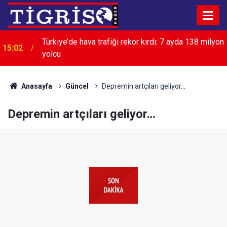
Türkiye’de hava trafiği rekor kırdı: 7 ayda 138 milyon
15:02
yolcu
Anasayfa
Güncel
Depremin artçıları geliyor…
Depremin artçıları geliyor…