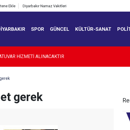
itene Ekle
Diyarbakır Namaz Vakitleri
DIYARBAKIR
SPOR
GÜNCEL
KÜLTÜR-SANAT
POLI
kır’da düğün salonunda kavga: 5 yaralı
 gerek
net gerek
Re