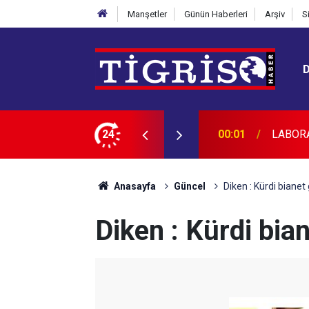
Manşetler
Günün Haberleri
Arşiv
S
CAKTIR
24
23:45
Diyarba
Anasayfa
Güncel
Diken : Kürdi bianet
Diken : Kürdi bia