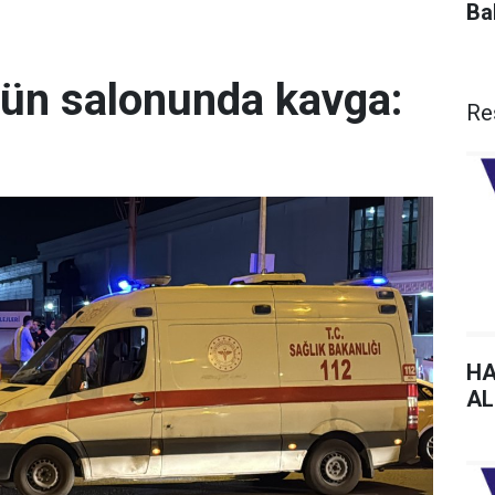
Ba
ğün salonunda kavga:
Re
HA
AL