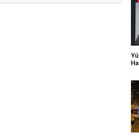
Yü
Ha