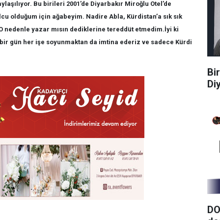
ylaşılıyor. Bu birileri 2001’de Diyarbakır Miroğlu Otel’de
olcu olduğum için ağabeyim. Nadire Abla, Kürdistan’a sık sık
O nedenle yazar mısın dediklerine tereddüt etmedim.İyi ki
bir gün her işe soyunmaktan da imtina ederiz ve sadece Kürdi
Bi
Di
DO