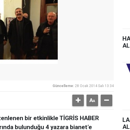
HA
AL
Güncelleme:
28 Ocak 2014 Salı 13:34
zenlenen bir etkinlikle TİGRİS HABER
LA
AL
rında bulunduğu 4 yazara bianet’e