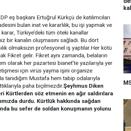
de
ka
HDP eş başkanı Ertuğrul Kürkçü de katılımcıları
desini bulan inat ve kararlılık, bu işi yapmak ve
arar, Türkiye’deki tüm öteki kanallar
z bir kanalın oluşmasını sağladı. Bu dört
lık olmaksızın profesyonel iş yaptılar.Her kötü
 Fikret gelir. Fikret aynı zamanda, belaların
em olarak her pazartesi bianet’te yazılarıyla yer
etişmesi için virüs yayma işini organize
da tanıdığım Mustafa hem tabip odalarıyla
MS
tıklarıyla paha biçilmezdir.
Şeyhmus Diken
ri Kürtlerden söz etmenin en ağır saldırılara
ımızda durdu. Kürtlük hakkında sağdan
da bu sefer de soldan konuşmanın yolunu