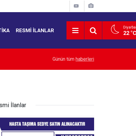
Diyarba
TIKA
RESMI İLANLAR
22 °
22:43
Yemen’de ölü sayısı 38’e yükseldi
Günün tüm
haberleri
smi İlanlar