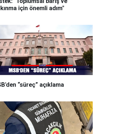
stek: "Toplumsal barış ve
lkınma için önemli adım"
B'den “süreç” açıklama