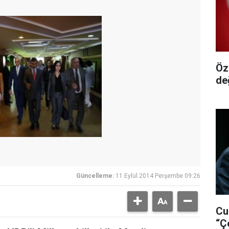
Öz
de
Güncelleme:
11 Eylül 2014 Perşembe 09:26
Cu
“Ç