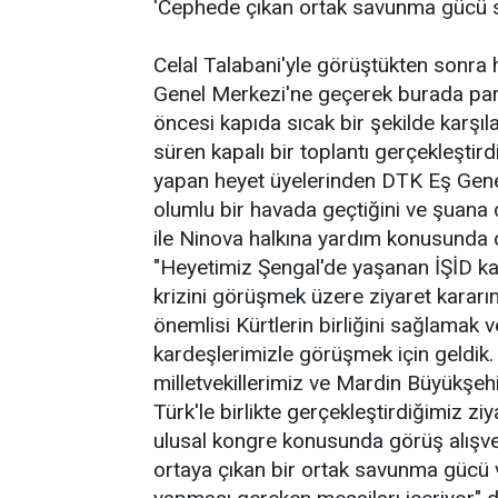
'Cephede çıkan ortak savunma gücü si
Celal Talabani'yle görüştükten sonra 
Genel Merkezi'ne geçerek burada parti
öncesi kapıda sıcak bir şekilde karşıl
süren kapalı bir toplantı gerçekleştirdi.
yapan heyet üyelerinden DTK Eş Genel
olumlu bir havada geçtiğini ve şuana d
ile Ninova halkına yardım konusunda ol
"Heyetimiz Şengal'de yaşanan İŞİD kat
krizini görüşmek üzere ziyaret kararın
önemlisi Kürtlerin birliğini sağlamak
kardeşlerimizle görüşmek için geldik. 
milletvekillerimiz ve Mardin Büyükşe
Türk'le birlikte gerçekleştirdiğimiz ziy
ulusal kongre konusunda görüş alışve
ortaya çıkan bir ortak savunma gücü 