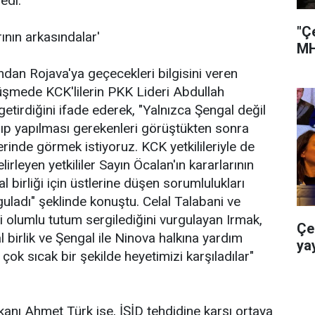
dedi.
"Ç
rının arkasındalar'
MH
ndan Rojava'ya geçecekleri bilgisini veren
görüşmede KCK'lilerin PKK Lideri Abdullah
e getirdiğini ifade ederek, "Yalnızca Şengal değil
ıp yapılması gerekenleri görüştükten sonra
inde görmek istiyoruz. KCK yetkilileriyle de
rleyen yetkililer Sayın Öcalan'ın kararlarının
l birliği için üstlerine düşen sorumlulukları
guladı" şeklinde konuştu. Celal Talabani ve
gibi olumlu tutum sergilediğini vurgulayan Irmak,
Çe
l birlik ve Şengal ile Ninova halkına yardım
ya
çok sıcak bir şekilde heyetimizi karşıladılar"
anı Ahmet Türk ise, İŞİD tehdidine karşı ortaya