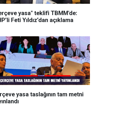
erçeve yasa" teklifi TBMM'de:
P’li Feti Yıldız’dan açıklama
rçeve yasa taslağının tam metni
yınlandı