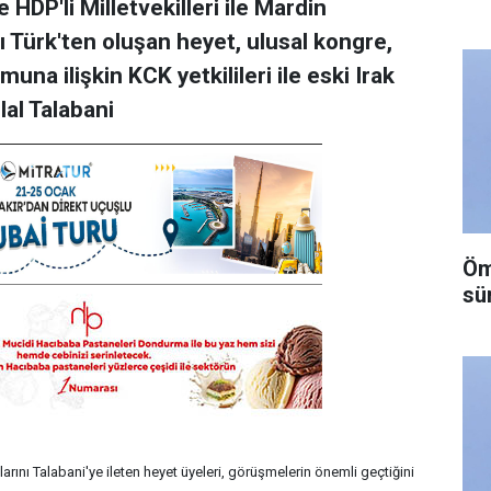
HDP'li Milletvekilleri ile Mardin
 Türk'ten oluşan heyet, ulusal kongre,
na ilişkin KCK yetkilileri ile eski Irak
al Talabani
Öme
sü
arını Talabani'ye ileten heyet üyeleri, görüşmelerin önemli geçtiğini