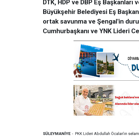
DTK, HDP ve DBP Eş Başkanları ve 
Büyükşehir Belediyesi Eş Başkanı
ortak savunma ve Şengal'in durumu
Cumhurbaşkanı ve YNK Lideri Cel
SÜLEYMANİYE
- PKK Lideri Abdullah Öcalan'ın selaml