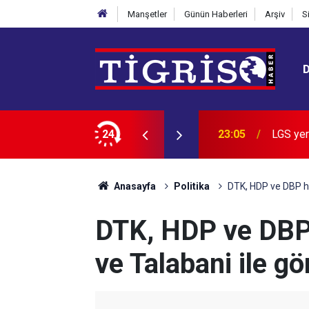
Manşetler
Günün Haberleri
Arşiv
S
n zirvedeki 20 lisesi belli oldu
24
22:28
İran: B
Anasayfa
Politika
DTK, HDP ve DBP hey
DTK, HDP ve DBP h
ve Talabani ile g