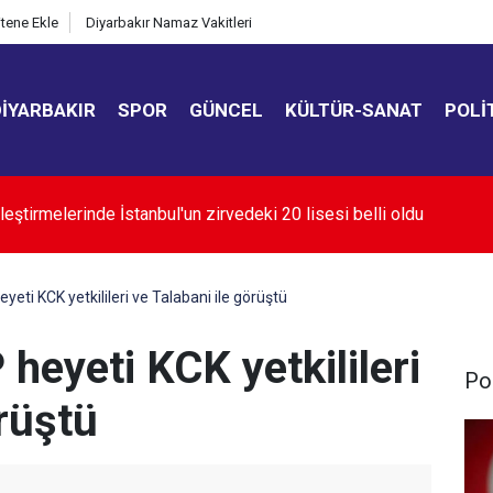
itene Ekle
Diyarbakır Namaz Vakitleri
DIYARBAKIR
SPOR
GÜNCEL
KÜLTÜR-SANAT
POLI
oğaz'ın açılması ABD'nin tutumuna bağlı
eti KCK yetkilileri ve Talabani ile görüştü
eyeti KCK yetkilileri
Pol
örüştü