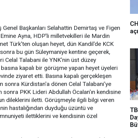
CH
Genel Başkanları Selahattin Demirtaş ve Figen
aç
ine Ayna, HDP'li milletvekilleri ile Mardin
et Türk'ten oluşan heyet, dün Kandil'de KCK
en sonra bu gün Süleymaniye kentine geçerek,
i Celal Talabani ile YNK'nin üst düzey
yle basına kapalı bir görüşme yapan heyet üyeleri
vinde ziyaret etti. Basına kapalı gerçekleşen
n sonra Kürdistan'a dönen Celal Talabani'ye
n sonra PKK Lideri Abdullah Öcalan'ın kendisine
ileklerini iletti. Görüşmeyle ilgili bilgi veren
ni'nin hastalığından duyduğu üzüntü ve
TB
iyeti ilettiklerini ve kendisinin özel
Da
Bü
Da