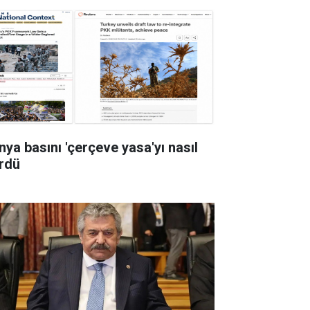
nya basını 'çerçeve yasa'yı nasıl
rdü