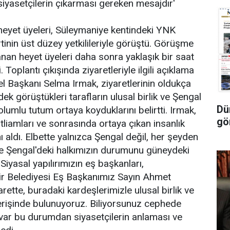
yasetçilerin çıkarması gereken mesajdır'
heyet üyeleri, Süleymaniye kentindeki YNK
nin üst düzey yetkilileriyle görüştü. Görüşme
anan heyet üyeleri daha sonra yaklaşık bir saat
 Toplantı çıkışında ziyaretleriyle ilgili açıklama
 Başkanı Selma Irmak, ziyaretlerinin oldukça
ek görüştükleri tarafların ulusal birlik ve Şengal
Dü
umlu tutum ortaya koyduklarını belirtti. Irmak,
gö
liamları ve sonrasında ortaya çıkan insanlık
ı aldı. Elbette yalnızca Şengal değil, her şeyden
 ve Şengal'deki halkımızın durumunu güneydeki
Siyasal yapılırımızın eş başkanları,
hir Belediyesi Eş Başkanımız Sayın Ahmet
arette, buradaki kardeşlerimizle ulusal birlik ve
rişinde bulunuyoruz. Biliyorsunuz cephede
var bu durumdan siyasetçilerin anlaması ve