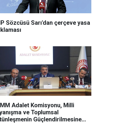
P Sözcüsü Sarı'dan çerçeve yasa
ıklaması
MM Adalet Komisyonu, Milli
yanışma ve Toplumsal
tünleşmenin Güçlendirilmesine
ir Kanun Teklifi için toplanacak