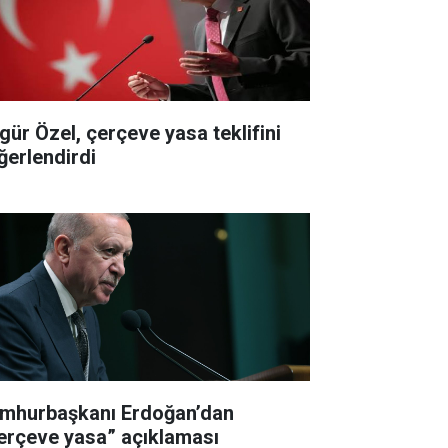
gür Özel, çerçeve yasa teklifini
ğerlendirdi
mhurbaşkanı Erdoğan’dan
erçeve yasa” açıklaması