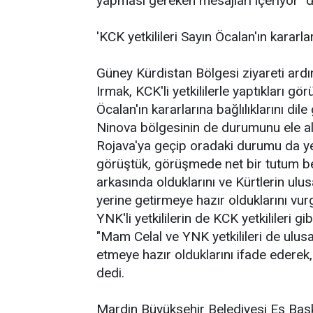
yapması gereken mesajları içeriyor" 
'KCK yetkilileri Sayın Öcalan'ın kararla
Güney Kürdistan Bölgesi ziyareti ardı
Irmak, KCK'li yetkililerle yaptıkları 
Öcalan'ın kararlarına bağlılıklarını dil
Ninova bölgesinin de durumunu ele al
Rojava'ya geçip oradaki durumu da yer
görüştük, görüşmede net bir tutum beli
arkasında olduklarını ve Kürtlerin ulusa
yerine getirmeye hazır olduklarını vur
YNK'li yetkililerin de KCK yetkilileri 
"Mam Celal ve YNK yetkilileri de ulusa
etmeye hazır olduklarını ifade ederek, 
dedi.
Mardin Büyükşehir Belediyesi Eş Başk