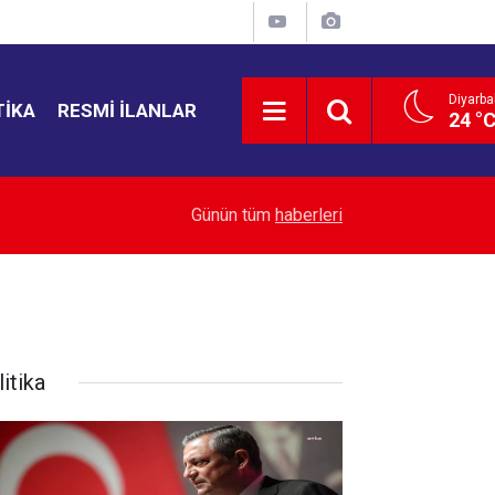
Diyarba
TIKA
RESMI İLANLAR
24 °
21:35
Bahçelievler'de 4 katlı bina çöktü
Günün tüm
haberleri
itika