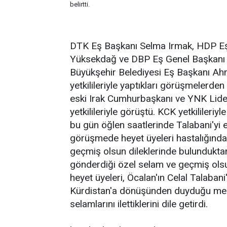
belirtti.
DTK Eş Başkanı Selma Irmak, HDP Eş 
Yüksekdağ ve DBP Eş Genel Başkanı Em
Büyükşehir Belediyesi Eş Başkanı Ahm
yetkilileriyle yaptıkları görüşmelerd
eski Irak Cumhurbaşkanı ve YNK Lider
yetkilileriyle görüştü. KCK yetkilileri
bu gün öğlen saatlerinde Talabani'yi e
görüşmede heyet üyeleri hastalığında
geçmiş olsun dileklerinde bulundukta
gönderdiği özel selam ve geçmiş olsun d
heyet üyeleri, Öcalan'ın Celal Talaba
Kürdistan'a dönüşünden duyduğu memnun
selamlarını ilettiklerini dile getirdi.