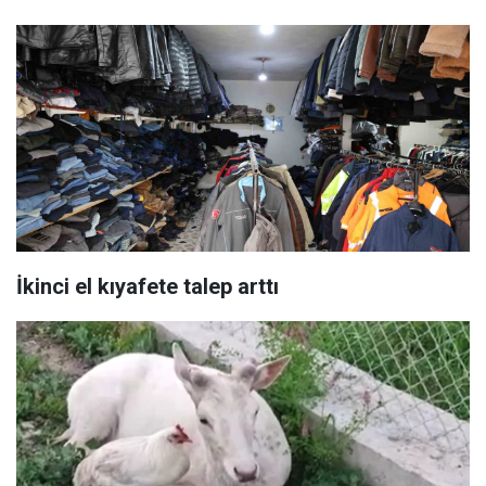
İkinci el kıyafete talep arttı