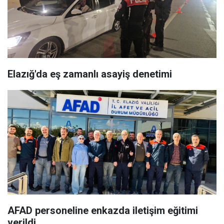
Elazığ'da eş zamanlı asayiş denetimi
AFAD personeline enkazda iletişim eğitimi
verildi