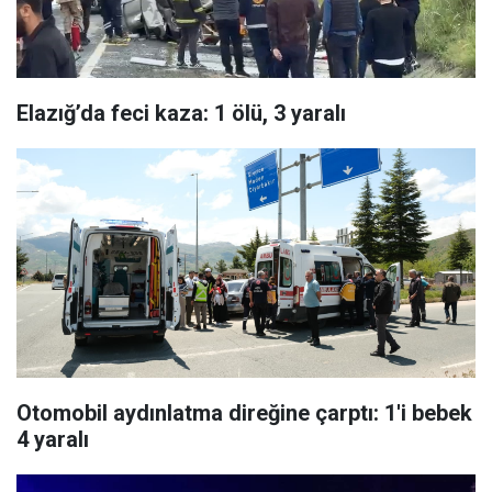
Elazığ’da feci kaza: 1 ölü, 3 yaralı
Otomobil aydınlatma direğine çarptı: 1'i bebek
4 yaralı