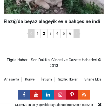
Elazığ’da beyaz alageyik evin bahçesine indi
1
2
3
4
5
6
Tigris Haber - Son Dakika, Güncel ve Gazete Haberleri ©
2013
Anasayfa
Künye
İletişim
Gizlilik İlkeleri
Sitene Ekle
Sitemizden en iyi şekilde faydalanabilmeniz için çerezler