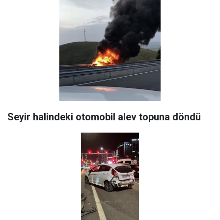
Seyir halindeki otomobil alev topuna döndü