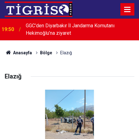
GGC’den Diyarbakır İl Jandarma Komutanı
19:50
Hekimoğlu’na ziyaret
Anasayfa
Bölge
Elazığ
Elazığ