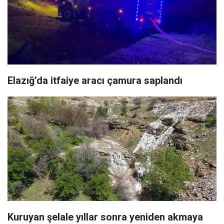
Elazığ’da itfaiye aracı çamura saplandı
Kuruyan şelale yıllar sonra yeniden akmaya