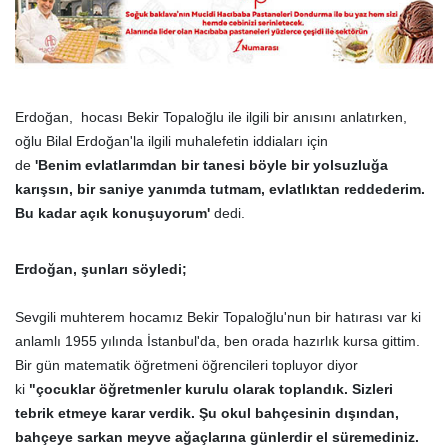
Erdoğan, hocası Bekir Topaloğlu ile ilgili bir anısını anlatırken,
oğlu Bilal Erdoğan'la ilgili muhalefetin iddiaları için
de
'Benim
evlatlarımdan
bir tanesi böyle bir yolsuzluğa
karışsın, bir saniye yanımda
tutmam,
evlatlıktan
reddederim.
Bu kadar açık konuşuyorum'
dedi.
Erdoğan, şunları söyledi;
Sevgili muhterem hocamız Bekir Topaloğlu'nun bir hatırası var ki
anlamlı 1955 yılında İstanbul'da, ben orada hazırlık kursa gittim.
Bir gün matematik öğretmeni öğrencileri topluyor diyor
ki
"çocuklar
öğretmenler
kurulu
olarak toplandık. Sizleri
tebrik etmeye karar verdik. Şu
okul
bahçesinin dışından,
bahçeye sarkan meyve
ağaçlarına
günlerdir
el
süremediniz.