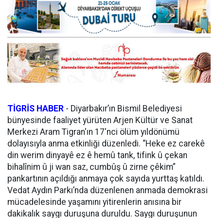
TİGRİS HABER
-
Diyarbakır’ın Bismil Belediyesi
bünyesinde faaliyet yürüten Arjen Kültür ve Sanat
Merkezi Aram Tigran'ın 17'nci ölüm yıldönümü
dolayısıyla anma etkinliği düzenledi. “Heke ez carekê
din werim dinyayê ez ê hemû tank, tifink û çekan
bihalînim û ji wan saz, cumbûş û zirne çêkim”
pankartının açıldığı anmaya çok sayıda yurttaş katıldı.
Vedat Aydın Parkı’nda düzenlenen anmada demokrasi
mücadelesinde yaşamını yitirenlerin anısına bir
dakikalık saygı duruşuna duruldu. Saygı duruşunun