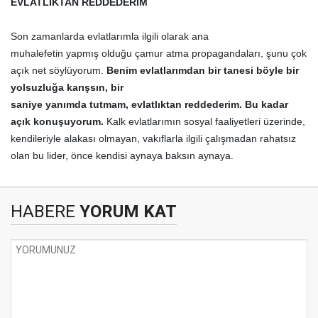
EVLATLIKTAN
REDDEDERİM
Son zamanlarda evlatlarımla ilgili olarak ana
muhalefetin yapmış olduğu çamur atma propagandaları, şunu çok
açık net söylüyorum.
Benim
evlatlarımdan
bir tanesi böyle bir
yolsuzluğa karışsın, bir
saniye
yanımda
tutmam,
evlatlıktan
reddederim. Bu kadar
açık
konuşuyorum.
Kalk evlatlarımın sosyal faaliyetleri üzerinde,
kendileriyle alakası olmayan, vakıflarla ilgili çalışmadan rahatsız
olan bu lider, önce kendisi aynaya baksın aynaya.
HABERE
YORUM KAT