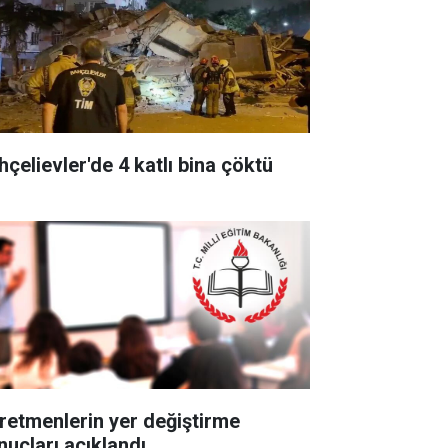
hçelievler'de 4 katlı bina çöktü
retmenlerin yer değiştirme
nuçları açıklandı