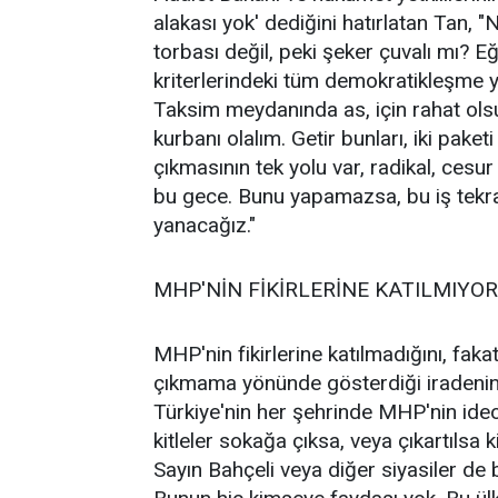
alakası yok' dediğini hatırlatan Tan, "
torbası değil, peki şeker çuvalı mı? E
kriterlerindeki tüm demokratikleşme ya
Taksim meydanında as, için rahat ols
kurbanı olalım. Getir bunları, iki pake
çıkmasının tek yolu var, radikal, ces
bu gece. Bunu yapamazsa, bu iş tekra
yanacağız."
MHP'NİN FİKİRLERİNE KATILMIYO
MHP'nin fikirlerine katılmadığını, fa
çıkmama yönünde gösterdiği iradenin 
Türkiye'nin her şehrinde MHP'nin ideolo
kitleler sokağa çıksa, veya çıkartılsa ki
Sayın Bahçeli veya diğer siyasiler de