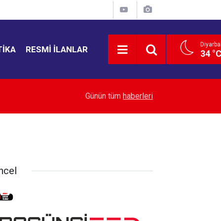
Diyarba
TIKA
RESMI İLANLAR
34 °
19:50
GGC’den Diyarbakır İl Jandarma Komutanı Hekim
Günün tüm
haberleri
ncel