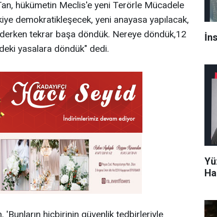
n Tan, hükümetin Meclis'e yeni Terörle Mücadele
rkiye demokratikleşecek, yeni anayasa yapılacak,
k derken tekrar başa döndük. Nereye döndük,12
İn
deki yasalara döndük" dedi.
Yü
Ha
 'Bunların hiçbirinin güvenlik tedbirleriyle