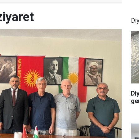
iyaret
Di
Di
ge