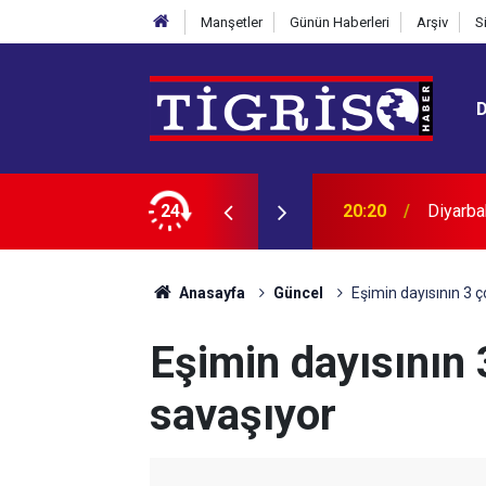
Manşetler
Günün Haberleri
Arşiv
S
ren genç hayatını kaybetti
24
19:53
Sur’da 
Anasayfa
Güncel
Eşimin dayısının 3 ç
Eşimin dayısının 
savaşıyor