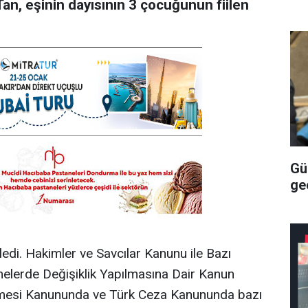
Tan, eşinin dayısının 3 çocuğunun fiilen
Gü
geç
edi. Hakimler ve Savcılar Kanunu ile Bazı
erde Değişiklik Yapılmasına Dair Kanun
kemesi Kanununda ve Türk Ceza Kanununda bazı