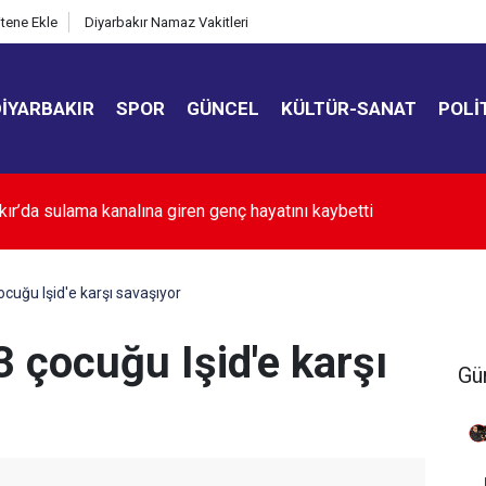
itene Ekle
Diyarbakır Namaz Vakitleri
DIYARBAKIR
SPOR
GÜNCEL
KÜLTÜR-SANAT
POLI
muhtar buluşması
ocuğu Işid'e karşı savaşıyor
3 çocuğu Işid'e karşı
Gü