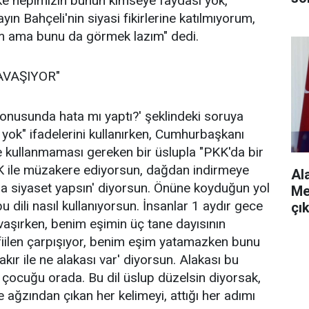
ke hepimizin bunun kimseye faydası yok,
ın Bahçeli'nin siyasi fikirlerine katılmıyorum,
m ama bunu da görmek lazım" dedi.
AVAŞIYOR"
onusunda hata mı yaptı?' şeklindeki soruya
a yok" ifadelerini kullanırken, Cumhurbaşkanı
bile kullanmaması gereken bir üslupla "PKK'da bir
PKK ile müzakere ediyorsun, dağdan indirmeye
Al
a siyaset yapsın' diyorsun. Önüne koyduğun yol
Me
 dili nasıl kullanıyorsun. İnsanlar 1 aydır gece
çı
vaşırken, benim eşimin üç tane dayısının
fiilen çarpışıyor, benim eşim yatamazken bunu
akır ile ne alakası var' diyorsun. Alakası bu
 çocuğu orada. Bu dil üslup düzelsin diyorsak,
ağzından çıkan her kelimeyi, attığı her adımı