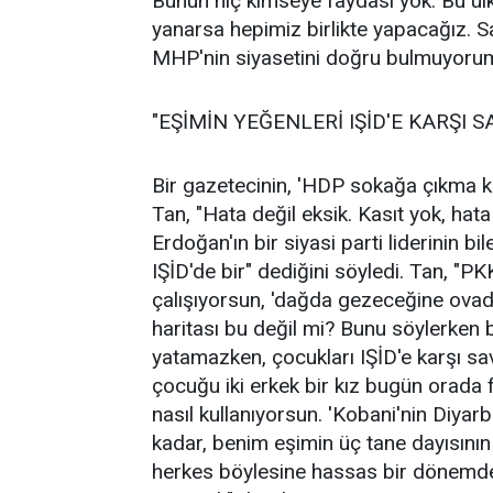
Bunun hiç kimseye faydası yok. Bu ül
yanarsa hepimiz birlikte yapacağız. Say
MHP'nin siyasetini doğru bulmuyoru
"EŞİMİN YEĞENLERİ IŞİD'E KARŞI S
Bir gazetecinin, 'HDP sokağa çıkma k
Tan, "Hata değil eksik. Kasıt yok, hat
Erdoğan'ın bir siyasi parti liderinin 
IŞİD'de bir" dediğini söyledi. Tan, "
çalışıyorsun, 'dağda gezeceğine ovad
haritası bu değil mi? Bunu söylerken bu
yatamazken, çocukları IŞİD'e karşı sa
çocuğu iki erkek bir kız bugün orada 
nasıl kullanıyorsun. 'Kobani'nin Diyarb
kadar, benim eşimin üç tane dayısının
herkes böylesine hassas bir dönemde 