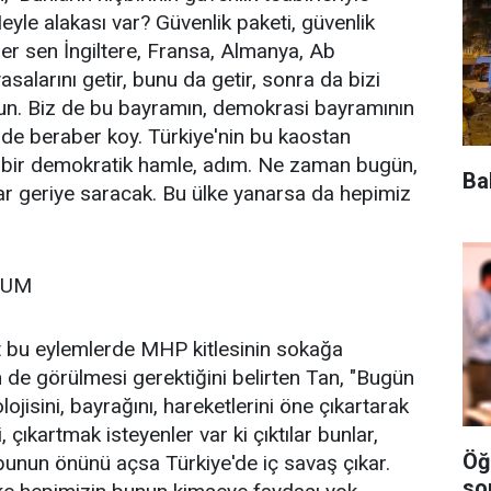
Neyle alakası var? Güvenlik paketi, güvenlik
ğer sen İngiltere, Fransa, Almanya, Ab
salarını getir, bunu da getir, sonra da bizi
un. Biz de bu bayramın, demokrasi bayramının
ti de beraber koy. Türkiye'nin bu kaostan
ur bir demokratik hamle, adım. Ne zaman bugün,
Ba
r geriye saracak. Bu ülke yanarsa da hepimiz
RUM
kat bu eylemlerde MHP kitlesinin sokağa
de görülmesi gerektiğini belirten Tan, "Bugün
jisini, bayrağını, hareketlerini öne çıkartarak
, çıkartmak isteyenler var ki çıktılar bunlar,
Öğ
 bunun önünü açsa Türkiye'de iç savaş çıkar.
so