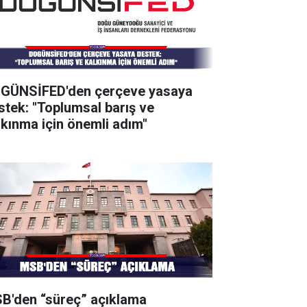
GÜNSİFED'den çerçeve yasaya
stek: "Toplumsal barış ve
lkınma için önemli adım"
B'den “süreç” açıklama