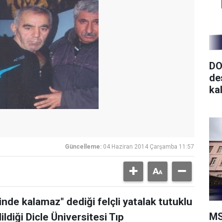
DO
de
ka
Güncelleme:
04 Haziran 2014 Çarşamba 11:57
nde kalamaz" dediği felçli yatalak tutuklu
MS
ildiği Dicle Üniversitesi Tıp