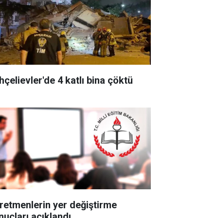
hçelievler'de 4 katlı bina çöktü
retmenlerin yer değiştirme
nuçları açıklandı