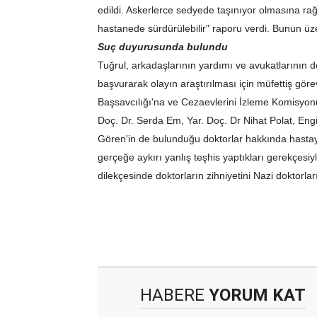
edildi. Askerlerce sedyede taşınıyor olmasına ra
hastanede sürdürülebilir" raporu verdi. Bunun üze
Suç duyurusunda bulundu
Tuğrul, arkadaşlarının yardımı ve avukatlarının de
başvurarak olayın araştırılması için müfettiş göre
Başsavcılığı'na ve Cezaevlerini İzleme Komisyonu'
Doç. Dr. Serda Em, Yar. Doç. Dr Nihat Polat, E
Gören'in de bulunduğu doktorlar hakkında hastaya a
gerçeğe aykırı yanlış teşhis yaptıkları gerekçesi
dilekçesinde doktorların zihniyetini Nazi doktorlar
HABERE
YORUM KAT