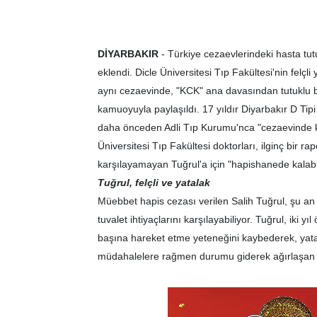
DİYARBAKIR
- Türkiye cezaevlerindeki hasta tutuk
eklendi. Dicle Üniversitesi Tıp Fakültesi'nin felçl
aynı cezaevinde, "KCK" ana davasından tutuklu b
kamuoyuyla paylaşıldı. 17 yıldır Diyarbakır D Ti
daha önceden Adli Tıp Kurumu'nca "cezaevinde ka
Üniversitesi Tıp Fakültesi doktorları, ilginç bir rap
karşılayamayan Tuğrul'a için "hapishanede kalabi
Tuğrul, felçli ve yatalak
Müebbet hapis cezası verilen Salih Tuğrul, şu a
tuvalet ihtiyaçlarını karşılayabiliyor. Tuğrul, iki
başına hareket etme yeteneğini kaybederek, yatağ
müdahalelere rağmen durumu giderek ağırlaşan h