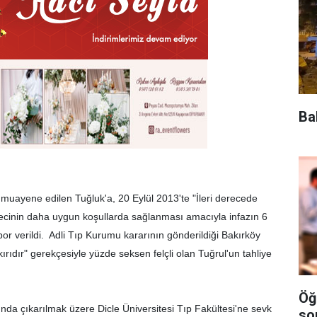
Ba
 muayene edilen Tuğluk'a, 20 Eylül 2013'te "İleri derecede
recinin daha uygun koşullarda sağlanması amacıyla infazın 6
por verildi. Adli Tıp Kurumu kararının gönderildiği Bakırköy
rıdır" gerekçesiyle yüzde seksen felçli olan Tuğrul'un tahliye
Öğ
ında çıkarılmak üzere Dicle Üniversitesi Tıp Fakültesi'ne sevk
so