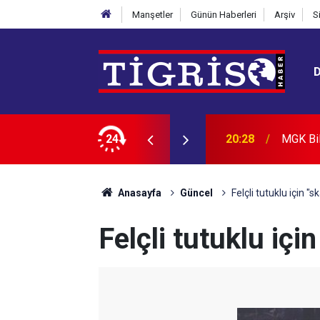
Manşetler
Günün Haberleri
Arşiv
S
24
20:20
Diyarba
Anasayfa
Güncel
Felçli tutuklu için "
Felçli tutuklu içi