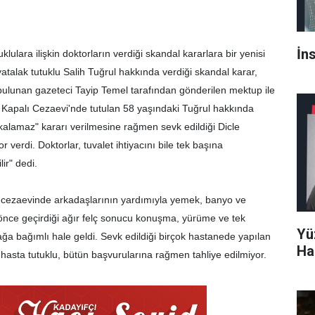
İn
lulara ilişkin doktorların verdiği skandal kararlara bir yenisi
i yatalak tutuklu Salih Tuğrul hakkında verdiği skandal karar,
ulunan gazeteci Tayip Temel tarafından gönderilen mektup ile
pi Kapalı Cezaevi'nde tutulan 58 yaşındaki Tuğrul hakkında
lamaz" kararı verilmesine rağmen sevk edildiği Dicle
or verdi. Doktorlar, tuvalet ihtiyacını bile tek başına
lir" dedi.
n cezaevinde arkadaşlarının yardımıyla yemek, banyo ve
 yıl önce geçirdiği ağır felç sonucu konuşma, yürüme ve tek
Yü
a bağımlı hale geldi. Sevk edildiği birçok hastanede yapılan
Ha
asta tutuklu, bütün başvurularına rağmen tahliye edilmiyor.