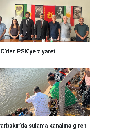
C’den PSK’ye ziyaret
yarbakır’da sulama kanalına giren