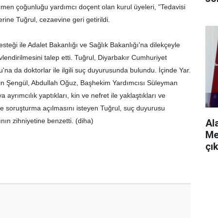
ğmen çoğunluğu yardımcı doçent olan kurul üyeleri, "Tedavisi
rine Tuğrul, cezaevine geri getirildi.
steği ile Adalet Bakanlığı ve Sağlık Bakanlığı'na dilekçeyle
vlendirilmesini talep etti. Tuğrul, Diyarbakır Cumhuriyet
na da doktorlar ile ilgili suç duyurusunda bulundu. İçinde Yar.
ngin Şengül, Abdullah Oğuz, Başhekim Yardımcısı Süleyman
yrımcılık yaptıkları, kin ve nefret ile yaklaştıkları ve
yle soruşturma açılmasını isteyen Tuğrul, suç duyurusu
ının zihniyetine benzetti. (diha)
Al
Me
çı