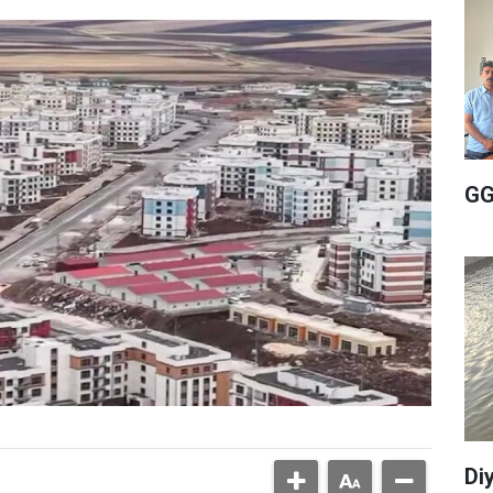
GG
Di