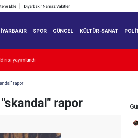
itene Ekle
Diyarbakır Namaz Vakitleri
DIYARBAKIR
SPOR
GÜNCEL
KÜLTÜR-SANAT
POLI
kır’da sulama kanalına giren genç hayatını kaybetti
skandal" rapor
n "skandal" rapor
Gü