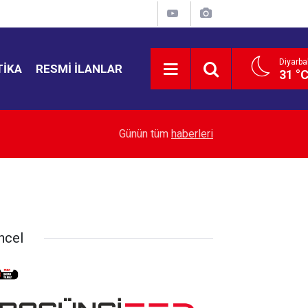
Diyarba
TIKA
RESMI İLANLAR
31 °
19:53
Sur’da muhtar buluşması
Günün tüm
haberleri
ncel