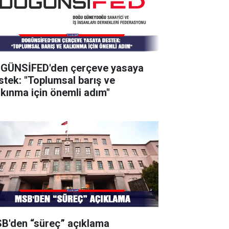
GÜNSİFED'den çerçeve yasaya
stek: "Toplumsal barış ve
lkınma için önemli adım"
B'den “süreç” açıklama