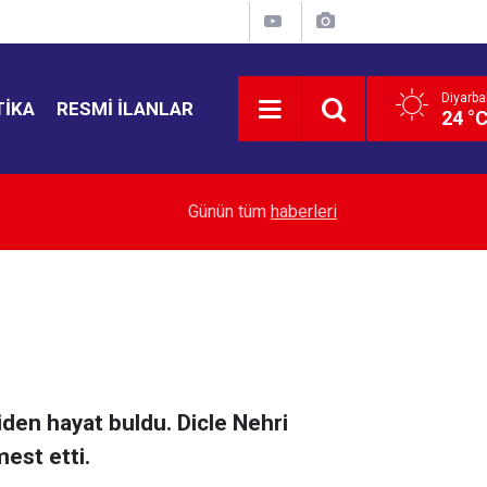
Diyarba
TIKA
RESMI İLANLAR
24 °
21:35
Bahçelievler'de 4 katlı bina çöktü
Günün tüm
haberleri
niden hayat buldu. Dicle Nehri
est etti.