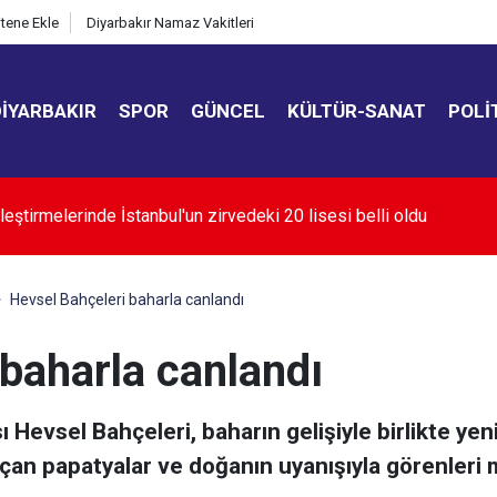
itene Ekle
Diyarbakır Namaz Vakitleri
DIYARBAKIR
SPOR
GÜNCEL
KÜLTÜR-SANAT
POLI
oğaz'ın açılması ABD'nin tutumuna bağlı
Hevsel Bahçeleri baharla canlandı
baharla canlandı
sı Hevsel Bahçeleri, baharın gelişiyle birlikte ye
çan papatyalar ve doğanın uyanışıyla görenleri m