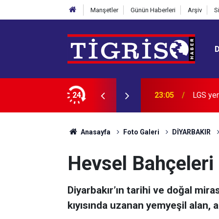
Manşetler
Günün Haberleri
Arşiv
S
n zirvedeki 20 lisesi belli oldu
24
22:28
İran: B
Anasayfa
Foto Galeri
DİYARBAKIR
Hevsel Bahçeleri 
Diyarbakır’ın tarihi ve doğal mira
kıyısında uzanan yemyeşil alan, a