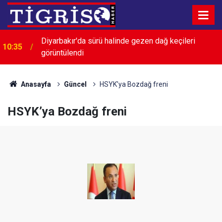
Diyarbakır'da sürü halinde gezen dağ keçileri
10:35
görüntülendi
Anasayfa
Güncel
HSYK’ya Bozdağ freni
HSYK’ya Bozdağ freni