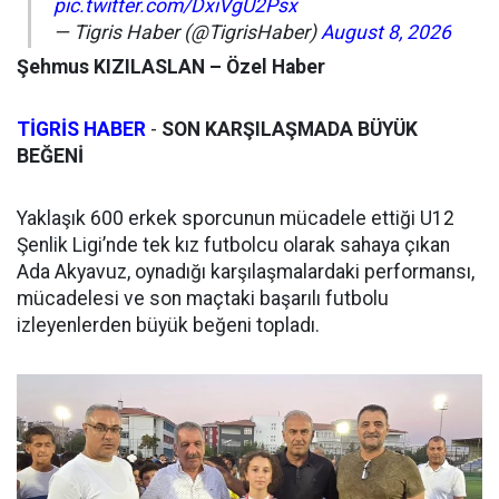
pic.twitter.com/DxiVgU2Psx
— Tigris Haber (@TigrisHaber)
August 8, 2026
Şehmus KIZILASLAN – Özel Haber
TİGRİS HABER
-
SON KARŞILAŞMADA BÜYÜK
BEĞENİ
Yaklaşık 600 erkek sporcunun mücadele ettiği U12
Şenlik Ligi’nde tek kız futbolcu olarak sahaya çıkan
Ada Akyavuz, oynadığı karşılaşmalardaki performansı,
mücadelesi ve son maçtaki başarılı futbolu
izleyenlerden büyük beğeni topladı.