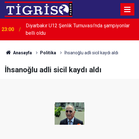
Diyarbakır U12 Şenlik Turnuvası’nda şampiyonlar
23:00
belli oldu
Menderes Belediye Başkanı İlkay Çiçek görevden
22:32
uzaklaştırıldı
Anasayfa
Politika
İhsanoğlu adli sicil kaydı aldı
İhsanoğlu adli sicil kaydı aldı