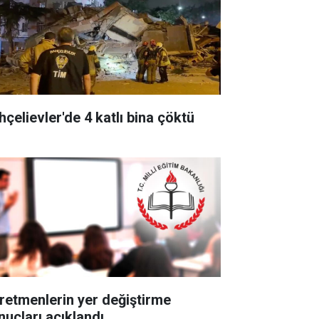
hçelievler'de 4 katlı bina çöktü
retmenlerin yer değiştirme
nuçları açıklandı