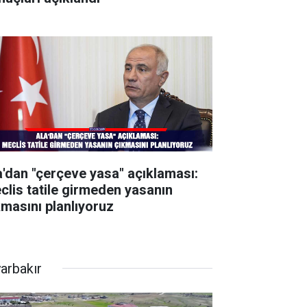
a'dan "çerçeve yasa" açıklaması:
clis tatile girmeden yasanın
kmasını planlıyoruz
yarbakır