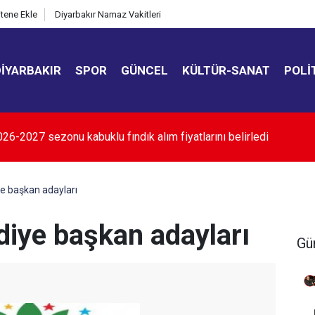
itene Ekle
Diyarbakır Namaz Vakitleri
DIYARBAKIR
SPOR
GÜNCEL
KÜLTÜR-SANAT
POLI
evlet Hastanesi "C" rol grubu hastane statüsüne yükseltildi
ye başkan adayları
diye başkan adayları
Gü