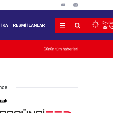
Diyarba
TIKA
RESMI İLANLAR
38 °
15:55
Ayşegül Doğan: “Yasa teklifi nihai çözüm değil, s
Günün tüm
haberleri
ncel