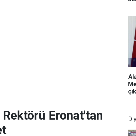
Al
Me
çı
i Rektörü Eronat'tan
Di
et