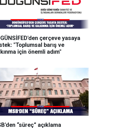
GÜNSİFED'den çerçeve yasaya
stek: "Toplumsal barış ve
lkınma için önemli adım"
B'den “süreç” açıklama