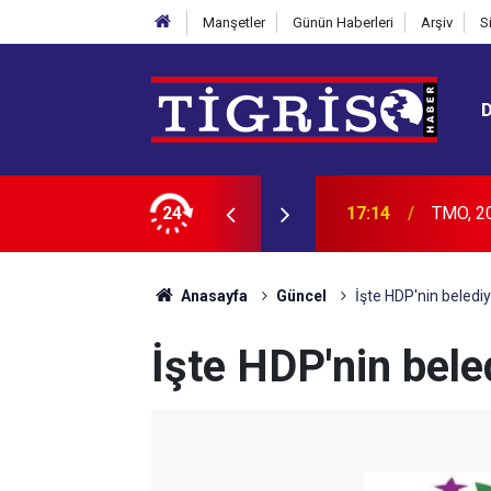
Manşetler
Günün Haberleri
Arşiv
S
ndık alım fiyatlarını belirledi
24
16:40
Dicle D
Anasayfa
Güncel
İşte HDP'nin beledi
İşte HDP'nin bele