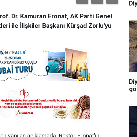
Di
Prof. Dr. Kamuran Eronat, AK Parti Genel
eri ile İlişkiler Başkanı Kürşad Zorlu'yu
Di
gö
den yapılan açıklamada, Rektör Eronat'ın