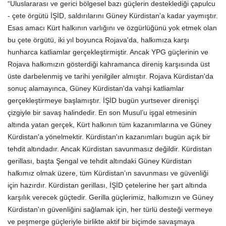
“Uluslararası ve gerici bölgesel bazı güçlerin desteklediği çapulcu
- çete örgütü İŞİD, saldırılarını Güney Kürdistan'a kadar yaymıştır.
Esas amacı Kürt halkının varlığını ve özgürlüğünü yok etmek olan
bu çete örgütü, iki yıl boyunca Rojava'da, halkımıza karşı
hunharca katliamlar gerçekleştirmiştir. Ancak YPG güçlerinin ve
Rojava halkımızın gösterdiği kahramanca direniş karşısında üst
üste darbelenmiş ve tarihi yenilgiler almıştır. Rojava Kürdistan'da
sonuç alamayınca, Güney Kürdistan'da vahşi katliamlar
gerçekleştirmeye başlamıştır. İŞİD bugün yurtsever direnişçi
çizgiyle bir savaş halindedir. En son Musul’u işgal etmesinin
altında yatan gerçek, Kürt halkının tüm kazanımlarına ve Güney
Kürdistan'a yönelmektir. Kürdistan'ın kazanımları bugün açık bir
tehdit altındadır. Ancak Kürdistan savunmasız değildir. Kürdistan
gerillası, başta Şengal ve tehdit altındaki Güney Kürdistan
halkımız olmak üzere, tüm Kürdistan’ın savunması ve güvenliği
için hazırdır. Kürdistan gerillası, İŞİD çetelerine her şart altında
karşılık verecek güçtedir. Gerilla güçlerimiz, halkımızın ve Güney
Kürdistan'ın güvenliğini sağlamak için, her türlü desteği vermeye
ve peşmerge güçleriyle birlikte aktif bir biçimde savaşmaya