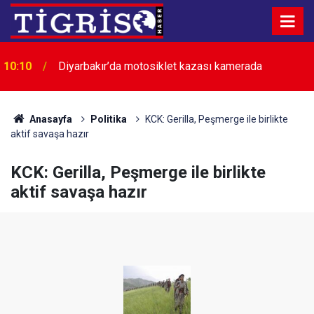
10:10
Diyarbakır’da motosiklet kazası kamerada
‘Sadece yüzmeyi öğrenmiyor, kendimize zaman
10:06
ayırıyoruz’
Anasayfa
Politika
KCK: Gerilla, Peşmerge ile birlikte
aktif savaşa hazır
KCK: Gerilla, Peşmerge ile birlikte
aktif savaşa hazır