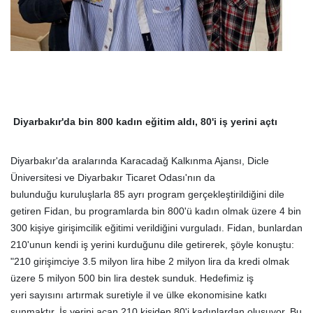
Diyarbakır'da bin 800 kadın eğitim aldı, 80'i iş yerini açtı
Diyarbakır'da aralarında Karacadağ Kalkınma Ajansı, Dicle
Üniversitesi ve Diyarbakır Ticaret Odası'nın da
bulunduğu kuruluşlarla 85 ayrı program gerçekleştirildiğini dile
getiren Fidan, bu programlarda bin 800'ü kadın olmak üzere 4 bin
300 kişiye girişimcilik eğitimi verildiğini vurguladı. Fidan, bunlardan
210'unun kendi iş yerini kurduğunu dile getirerek, şöyle konuştu:
"210 girişimciye 3.5 milyon lira hibe 2 milyon lira da kredi olmak
üzere 5 milyon 500 bin lira destek sunduk. Hedefimiz iş
yeri sayısını artırmak suretiyle il ve ülke ekonomisine katkı
sunmaktır. İş yerini açan 210 kişiden 80'i kadınlardan oluşuyor. Bu