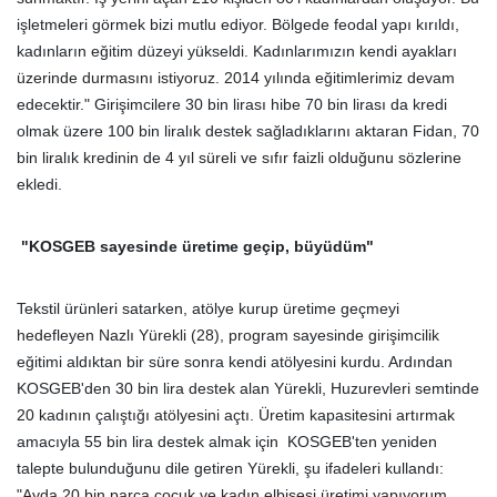
işletmeleri görmek bizi mutlu ediyor. Bölgede feodal yapı kırıldı,
kadınların eğitim düzeyi yükseldi. Kadınlarımızın kendi ayakları
üzerinde durmasını istiyoruz. 2014 yılında eğitimlerimiz devam
edecektir." Girişimcilere 30 bin lirası hibe 70 bin lirası da kredi
olmak üzere 100 bin liralık destek sağladıklarını aktaran Fidan, 70
bin liralık kredinin de 4 yıl süreli ve sıfır faizli olduğunu sözlerine
ekledi.
"KOSGEB sayesinde üretime geçip, büyüdüm"
Tekstil ürünleri satarken, atölye kurup üretime geçmeyi
hedefleyen Nazlı Yürekli (28), program sayesinde girişimcilik
eğitimi aldıktan bir süre sonra kendi atölyesini kurdu. Ardından
KOSGEB'den 30 bin lira destek alan Yürekli, Huzurevleri semtinde
20 kadının çalıştığı atölyesini açtı. Üretim kapasitesini artırmak
amacıyla 55 bin lira destek almak için KOSGEB'ten yeniden
talepte bulunduğunu dile getiren Yürekli, şu ifadeleri kullandı:
"Ayda 20 bin parça çocuk ve kadın elbisesi üretimi yapıyorum.