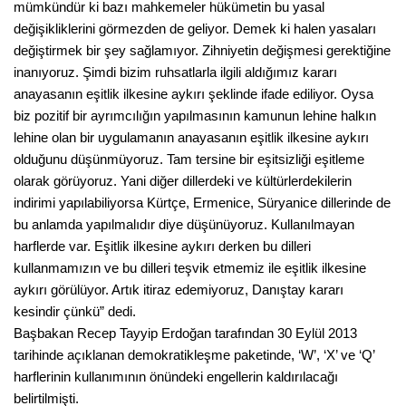
mümkündür ki bazı mahkemeler hükümetin bu yasal
değişikliklerini görmezden de geliyor. Demek ki halen yasaları
değiştirmek bir şey sağlamıyor. Zihniyetin değişmesi gerektiğine
inanıyoruz. Şimdi bizim ruhsatlarla ilgili aldığımız kararı
anayasanın eşitlik ilkesine aykırı şeklinde ifade ediliyor. Oysa
biz pozitif bir ayrımcılığın yapılmasının kamunun lehine halkın
lehine olan bir uygulamanın anayasanın eşitlik ilkesine aykırı
olduğunu düşünmüyoruz. Tam tersine bir eşitsizliği eşitleme
olarak görüyoruz. Yani diğer dillerdeki ve kültürlerdekilerin
indirimi yapılabiliyorsa Kürtçe, Ermenice, Süryanice dillerinde de
bu anlamda yapılmalıdır diye düşünüyoruz. Kullanılmayan
harflerde var. Eşitlik ilkesine aykırı derken bu dilleri
kullanmamızın ve bu dilleri teşvik etmemiz ile eşitlik ilkesine
aykırı görülüyor. Artık itiraz edemiyoruz, Danıştay kararı
kesindir çünkü” dedi.
Başbakan Recep Tayyip Erdoğan tarafından 30 Eylül 2013
tarihinde açıklanan demokratikleşme paketinde, ‘W’, ‘X’ ve ‘Q’
harflerinin kullanımının önündeki engellerin kaldırılacağı
belirtilmişti.