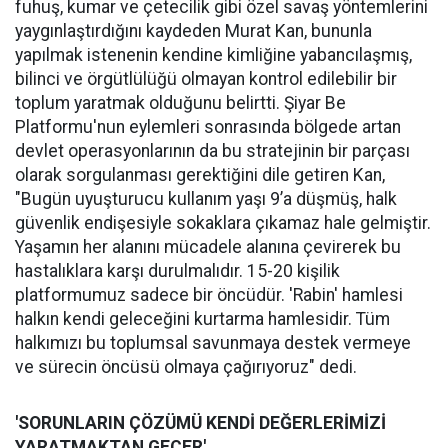
fuhuş, kumar ve çetecilik gibi özel savaş yöntemlerini
yaygınlaştırdığını kaydeden Murat Kan, bununla
yapılmak istenenin kendine kimliğine yabancılaşmış,
bilinci ve örgütlülüğü olmayan kontrol edilebilir bir
toplum yaratmak olduğunu belirtti. Şiyar Be
Platformu'nun eylemleri sonrasında bölgede artan
devlet operasyonlarının da bu stratejinin bir parçası
olarak sorgulanması gerektiğini dile getiren Kan,
"Bugün uyuşturucu kullanım yaşı 9’a düşmüş, halk
güvenlik endişesiyle sokaklara çıkamaz hale gelmiştir.
Yaşamın her alanını mücadele alanına çevirerek bu
hastalıklara karşı durulmalıdır. 15-20 kişilik
platformumuz sadece bir öncüdür. 'Rabin' hamlesi
halkın kendi geleceğini kurtarma hamlesidir. Tüm
halkımızı bu toplumsal savunmaya destek vermeye
ve sürecin öncüsü olmaya çağırıyoruz" dedi.
'SORUNLARIN ÇÖZÜMÜ KENDİ DEĞERLERİMİZİ
YARATMAKTAN GEÇER'