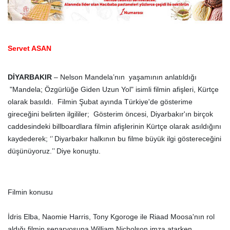
Servet ASAN
DİYARBAKIR
–
Nelson Mandela’nın yaşamının anlatıldığı
"Mandela; Özgürlüğe Giden Uzun Yol" isimli filmin afişleri, Kürtçe
olarak basıldı. Filmin Şubat ayında Türkiye'de gösterime
gireceğini belirten ilgililer; Gösterim öncesi, Diyarbakır'ın birçok
caddesindeki billboardlara filmin afişlerinin Kürtçe olarak asıldığını
kaydederek; ‘’ Diyarbakır halkının bu filme büyük ilgi göstereceğini
düşünüyoruz.’’ Diye konuştu.
Filmin konusu
İdris Elba, Naomie Harris, Tony Kgoroge ile Riaad Moosa'nın rol
aldığı filmin senaryosuna William Nicholson imza atarken,