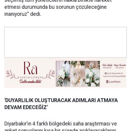
seçilmiş tüm yöneticilerin halkla birlikte hareket
etmesi durumunda bu sorunun çözüleceğine
inanıyoruz" dedi.
'DUYARLILIK OLUŞ
TURACAK ADIMLARI ATMAYA
DEVAM EDECE
Ğİ
Z'
Diyarbakır’ın 4 farklı bölgedeki saha araştırması ve
anket sonuçlarını kısa bir sürede açıklayacaklarını