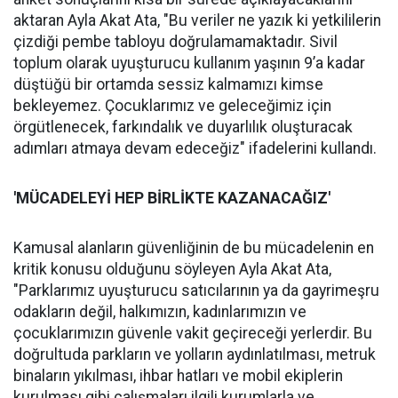
aktaran Ayla Akat Ata, "Bu veriler ne yazık ki yetkililerin
çizdiği pembe tabloyu doğrulamamaktadır. Sivil
toplum olarak uyuşturucu kullanım yaşının 9’a kadar
düştüğü bir ortamda sessiz kalmamızı kimse
bekleyemez. Çocuklarımız ve geleceğimiz için
örgütlenecek, farkındalık ve duyarlılık oluşturacak
adımları atmaya devam edeceğiz" ifadelerini kullandı.
'MÜCADELEYİ
HEP B
İ
RL
İ
KTE KAZANACA
Ğ
IZ'
Kamusal alanların güvenliğinin de bu mücadelenin en
kritik konusu olduğunu söyleyen Ayla Akat Ata,
"Parklarımız uyuşturucu satıcılarının ya da gayrimeşru
odakların değil, halkımızın, kadınlarımızın ve
çocuklarımızın güvenle vakit geçireceği yerlerdir. Bu
doğrultuda parkların ve yolların aydınlatılması, metruk
binaların yıkılması, ihbar hatları ve mobil ekiplerin
kurulması gibi çalışmaları ilgili kurumlarla ve