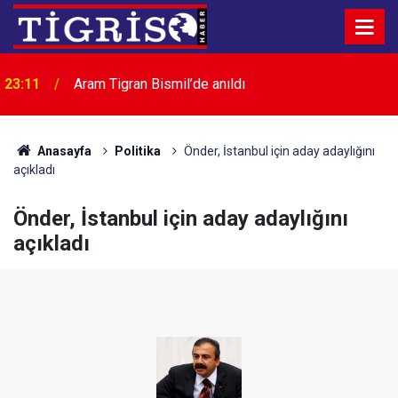
23:11
Aram Tigran Bismil’de anıldı
Van'da düzenlenen 12. Su Sporları Festivali
22:07
coşkuyla sona erdi
Anasayfa
Politika
Önder, İstanbul için aday adaylığını
açıkladı
Önder, İstanbul için aday adaylığını
açıkladı