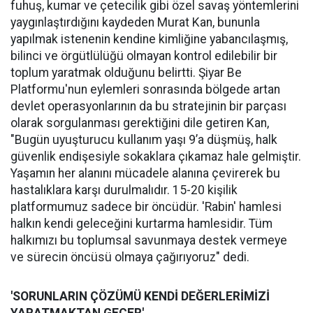
fuhuş, kumar ve çetecilik gibi özel savaş yöntemlerini
yaygınlaştırdığını kaydeden Murat Kan, bununla
yapılmak istenenin kendine kimliğine yabancılaşmış,
bilinci ve örgütlülüğü olmayan kontrol edilebilir bir
toplum yaratmak olduğunu belirtti. Şiyar Be
Platformu'nun eylemleri sonrasında bölgede artan
devlet operasyonlarının da bu stratejinin bir parçası
olarak sorgulanması gerektiğini dile getiren Kan,
"Bugün uyuşturucu kullanım yaşı 9’a düşmüş, halk
güvenlik endişesiyle sokaklara çıkamaz hale gelmiştir.
Yaşamın her alanını mücadele alanına çevirerek bu
hastalıklara karşı durulmalıdır. 15-20 kişilik
platformumuz sadece bir öncüdür. 'Rabin' hamlesi
halkın kendi geleceğini kurtarma hamlesidir. Tüm
halkımızı bu toplumsal savunmaya destek vermeye
ve sürecin öncüsü olmaya çağırıyoruz" dedi.
'SORUNLARIN ÇÖZÜMÜ KENDİ DEĞERLERİMİZİ
YARATMAKTAN GEÇER'