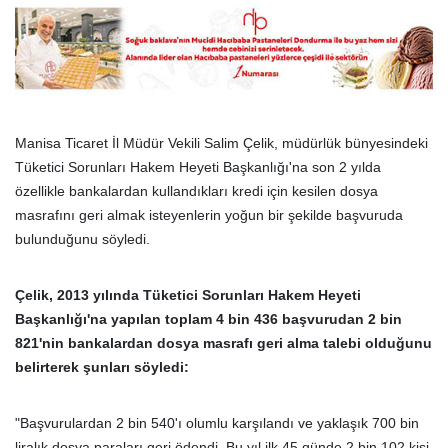
Manisa Ticaret İl Müdür Vekili Salim Çelik, müdürlük bünyesindeki
Tüketici Sorunları Hakem Heyeti Başkanlığı'na son 2 yılda
özellikle bankalardan kullandıkları kredi için kesilen dosya
masrafını geri almak isteyenlerin yoğun bir şekilde başvuruda
bulunduğunu söyledi.
Çelik, 2013 yılında Tüketici Sorunları Hakem Heyeti
Başkanlığı'na yapılan toplam 4 bin 436 başvurudan 2 bin
821'nin bankalardan dosya
masrafı
geri alma talebi olduğunu
belirterek şunları söyledi:
"Başvurulardan 2 bin 540'ı olumlu karşılandı ve yaklaşık 700 bin
liralık dosya paraları geri ödendi. Bu yıl ilk 45 günde 2 bin 102 kişi