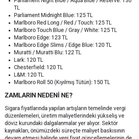
Parliament Night Blue / Aqua Blue / Reserve: 130
TL
Parliament Midnight Blue: 125 TL
Marlboro Red Long / Red / Touch: 125 TL
Marlboro Touch Blue / Gray / White: 125 TL
Marlboro Edge: 123 TL
Marlboro Edge Slims / Edge Blue: 120 TL
Muratti / Muratti Blu: 122 TL
Lark: 120 TL
Chesterfield: 120 TL
L&M: 120 TL
Marlboro Roll 50 (Kıyılmış Tütün): 150 TL
ZAMLARIN NEDENİ NE?
Sigara fiyatlarında yapılan artışların temelinde vergi
düzenlemeleri, üretim maliyetlerindeki yükseliş ve
döviz kurundaki dalgalanmalar yer alıyor. Sektör
kaynakları, önümüzdeki süreçte maliyet baskısının
devam etmesi halinde yeni fiyat güncellemelerinin de