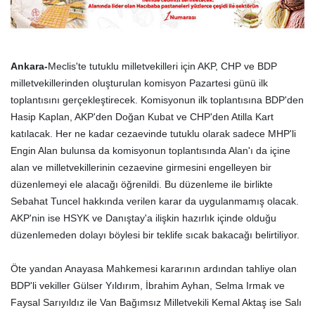
Ankara-
Meclis'te tutuklu milletvekilleri için AKP, CHP ve BDP
milletvekillerinden oluşturulan komisyon Pazartesi günü ilk
toplantısını gerçekleştirecek. Komisyonun ilk toplantısına BDP'den
Hasip Kaplan, AKP'den Doğan Kubat ve CHP'den Atilla Kart
katılacak. Her ne kadar cezaevinde tutuklu olarak sadece MHP'li
Engin Alan bulunsa da komisyonun toplantısında Alan'ı da içine
alan ve milletvekillerinin cezaevine girmesini engelleyen bir
düzenlemeyi ele alacağı öğrenildi. Bu düzenleme ile birlikte
Sebahat Tuncel hakkında verilen karar da uygulanmamış olacak.
AKP'nin ise HSYK ve Danıştay'a ilişkin hazırlık içinde olduğu
düzenlemeden dolayı böylesi bir teklife sıcak bakacağı belirtiliyor.
Öte yandan Anayasa Mahkemesi kararının ardından tahliye olan
BDP'li vekiller Gülser Yıldırım, İbrahim Ayhan, Selma Irmak ve
Faysal Sarıyıldız ile Van Bağımsız Milletvekili Kemal Aktaş ise Salı