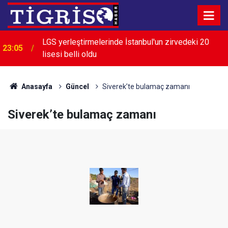
LGS yerleştirmelerinde İstanbul'un zirvedeki 20
23:05
lisesi belli oldu
22:28
İran: Boğaz'ın açılması ABD'nin tutumuna bağlı
Anasayfa
Güncel
Siverek’te bulamaç zamanı
Siverek’te bulamaç zamanı