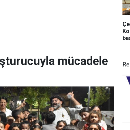
Çe
Ko
ba
uşturucuyla mücadele
Re