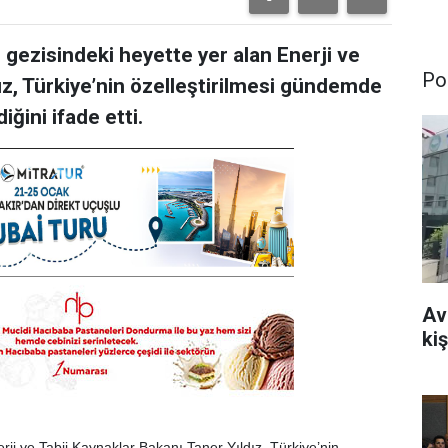
gezisindeki heyette yer alan Enerji ve
Pol
ız, Türkiye’nin özelleştirilmesi gündemde
iğini ifade etti.
Av
kiş
rji ve Tabii Kaynaklar Bakanı Taner Yıldız, Türkiye’nin