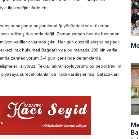
e ilgilendiğini ifade etti.
 satışını başlanıp başlanılmadığı yönündeki soru üzerine
nda sevk edilmiş durumda değil. Zaman zaman ben de basından
milyon variller civarında çıktı. Her gün düzenli akışlar başladı.
Me
 merkezi Irak hükümeti Bağdat’ın da bu manada 100 bin varile
u anda zannediyorum 3-4 gün içerisinde de tanklarda
işmeleri izliyoruz. Tekrar tekrar söylüyorum; bu petrol Irak ‘ın
sı piyasaya sürecek olanlar da Iraklı kardeşlerimiz. Satacakları
Me
Ba