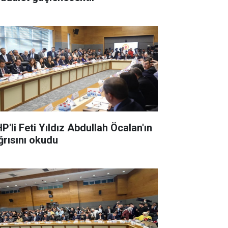
P'li Feti Yıldız Abdullah Öcalan'ın
ğrısını okudu