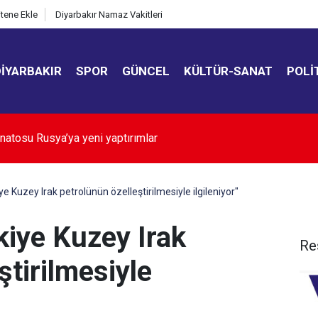
itene Ekle
Diyarbakır Namaz Vakitleri
DIYARBAKIR
SPOR
GÜNCEL
KÜLTÜR-SANAT
POLI
te "Demirtaş" tartışması
ye Kuzey Irak petrolünün özelleştirilmesiyle ilgileniyor"
rkiye Kuzey Irak
Re
ştirilmesiyle