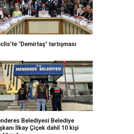
clis’te "Demirtaş" tartışması
nderes Belediyesi Belediye
şkanı İlkay Çiçek dahil 10 kişi