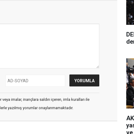
DE
de
veya imalar, inançlara saldırı içeren, imla kuralları ile
flerle yazılmış yorumlar onaylanmamaktadır.
AK
ya
ve