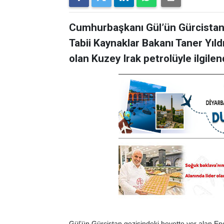
Cumhurbaşkanı Gül’ün Gürcistan 
Tabii Kaynaklar Bakanı Taner Yıld
olan Kuzey Irak petrolüyle ilgilend
Gül’ün Gürcistan gezisindeki heyette yer alan Ene