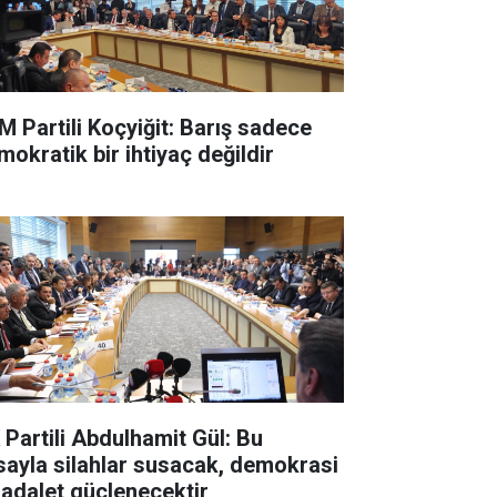
M Partili Koçyiğit: Barış sadece
mokratik bir ihtiyaç değildir
 Partili Abdulhamit Gül: Bu
sayla silahlar susacak, demokrasi
 adalet güçlenecektir