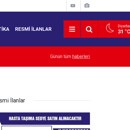
Diyarba
TIKA
RESMI İLANLAR
31 °
21:02
Diyarbakır Körhat Mahallesi’nde çocuk şenliği
Günün tüm
haberleri
smi İlanlar