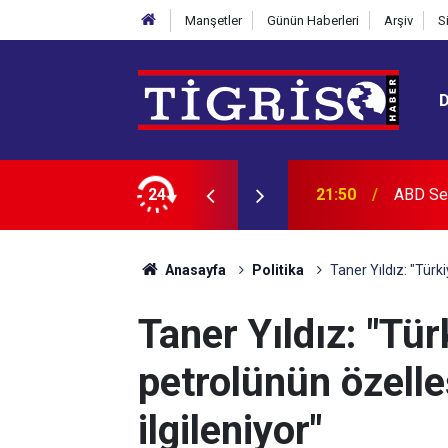
Manşetler
Günün Haberleri
Arşiv
S
tırımlar
24
21:18
Meclis’
Anasayfa
Politika
Taner Yıldız: "Türki
Taner Yıldız: "Tü
petrolünün özelle
ilgileniyor"