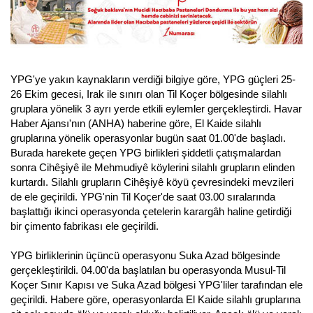
YPG'ye yakın kaynakların verdiği bilgiye göre, YPG güçleri 25-
26 Ekim gecesi, Irak ile sınırı olan Til Koçer bölgesinde silahlı
gruplara yönelik 3 ayrı yerde etkili eylemler gerçekleştirdi. Havar
Haber Ajansı'nın (ANHA) haberine göre, El Kaide silahlı
gruplarına yönelik operasyonlar bugün saat 01.00'de başladı.
Burada harekete geçen YPG birlikleri şiddetli çatışmalardan
sonra Cihêşiyê ile Mehmudiyê köylerini silahlı grupların elinden
kurtardı. Silahlı grupların Cihêşiyê köyü çevresindeki mevzileri
de ele geçirildi. YPG'nin Til Koçer'de saat 03.00 sıralarında
başlattığı ikinci operasyonda çetelerin karargâh haline getirdiği
bir çimento fabrikası ele geçirildi.
YPG birliklerinin üçüncü operasyonu Suka Azad bölgesinde
gerçekleştirildi. 04.00'da başlatılan bu operasyonda Musul-Til
Koçer Sınır Kapısı ve Suka Azad bölgesi YPG'liler tarafından ele
geçirildi. Habere göre, operasyonlarda El Kaide silahlı gruplarına