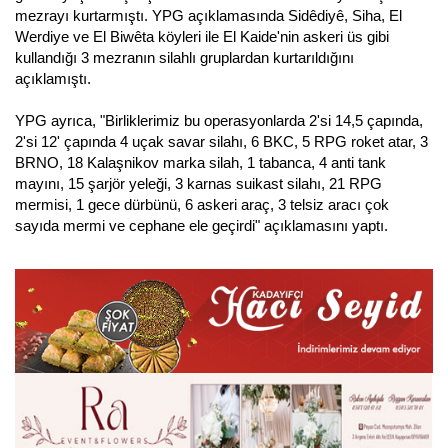
mezrayı kurtarmıştı. YPG açıklamasında Sidêdiyê, Siha, El
Werdiye ve El Biwêta köyleri ile El Kaide'nin askeri üs gibi
kullandığı 3 mezranın silahlı gruplardan kurtarıldığını
açıklamıştı.
YPG ayrıca, "Birliklerimiz bu operasyonlarda 2'si 14,5 çapında,
2'si 12' çapında 4 uçak savar silahı, 6 BKC, 5 RPG roket atar, 3
BRNO, 18 Kalaşnikov marka silah, 1 tabanca, 4 anti tank
mayını, 15 şarjör yeleği, 3 karnas suikast silahı, 21 RPG
mermisi, 1 gece dürbünü, 6 askeri araç, 3 telsiz aracı çok
sayıda mermi ve cephane ele geçirdi" açıklamasını yaptı.