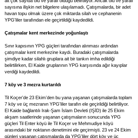
ait çok sayıda ölü ve yaralı olduğu belirtiliyor. Ancak ölü ve yaralı
sayısına ilişkin net bilgelere ulaşılamadı. Çatışmalarda, bir adet
havan topu olmak üzere çok miktarda silah ve cephanenin
YPG'liler tarafından ele geçirtildiği kaydedildi.
Çatışmalar kent merkezinde yoğunlaştı
Sınır kapısının YPG güçleri tarafından alınması ardından
çatışmalar kent merkezine kaydı. Buradaki çatışmalarda
şimdiye kadar silahlı gruplara ait bir tankın imha edildiği
belirtilirken, El Kaide gruplarının YPG karşısında ağır kayıplar
verdiği kaydedildi.
7 köy ve 3 mezra kurtarıldı
Til Koçer'de 23 Ekim'den bu yana yaşanan çatışmalarda toplam
7 köy ve üç mezranın YPG'liler tarafın ele geçirildiği belirtiliyor.
El Kaide bağlantılı Irak-Şam İslam Devleti (IŞİD) ile 25 Ekim
akşam saatlerinde yaşanan çatışmaların sonucunda YPG
güçleri Til Enter köyü ile Til Koçer ve Mehmudiye köyü
arasındaki bir noktanın denetimini ele geçirmişti. 23 ve 24 Ekim
günleri yaşanan çatışmalarda da YPG'liler dört köy ve üç