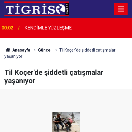
00:02
KENDİMLE YÜZLEŞME
Bir Köfteci, Bir Gariban Dostu, Bir Diyarbakır
00:01
Efsanesi: Fikri Kalaylı
Anasayfa
Güncel
Til Koçer'de şiddetli çatışmalar
yaşanıyor
Til Koçer'de şiddetli çatışmalar
yaşanıyor