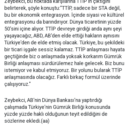
Zeybekci, bu noktada karşılarına TTİP'in çıktığını
belirterek, şöyle konuştu:"TTİP, sadece bir STA değil,
bu bir ekonomik entegrasyon. İçinde siyasi ve kültürel
entegrasyonu da barındırıyor. Dünya ticaretinin yüzde
50'sini içine alıyor. TTİP devreye girdiği anda aynı şeyi
yaşayacağız, ABD, AB'den elde ettiği hakların aynısını
Türkiye'den de elde etmiş olacak. Türkiye, bu şekildeki
bir ticari işgale sessiz kalamaz. TTİP anlaşması hayata
geçtiğinde biz o anlaşmada yoksak korkarım Gümrük
Birliği anlaşması sürdürülemez hale gelecek. Biz bunu
istemiyor ve kabul etmiyoruz. Bir yolunu bularak TTİP
anlaşmasında olacağız. Farklı birkaç formül üzerinde
çalışıyoruz."
Zeybekci, AB'nin Dünya Bankası'na yaptırdığı
çalışmada Türkiye'nin Gümrük Birliği konusunda
yüzde yüzde haklı olduğunun teyit edildiğini de
sözlerine ekledi.(aa)