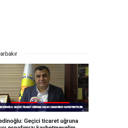
yarbakır
edinoğlu: Geçici ticaret uğruna
lıcı esnafımızı kaybetmeyelim