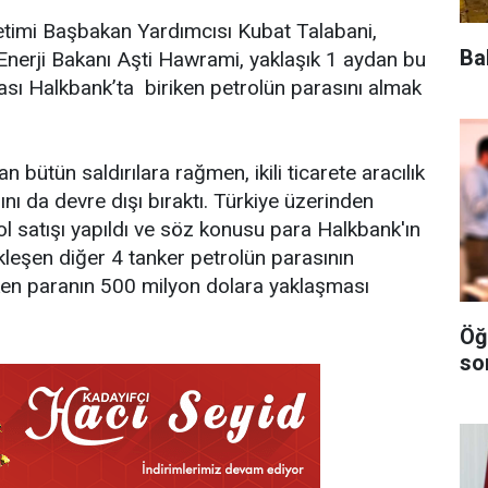
etimi Başbakan Yardımcısı Kubat Talabani,
Ba
erji Bakanı Aşti Hawrami, yaklaşık 1 aydan bu
ası Halkbank’ta biriken petrolün parasını almak
 bütün saldırılara rağmen, ikili ticarete aracılık
nı da devre dışı bıraktı. Türkiye üzerinden
ol satışı yapıldı ve söz konusu para Halkbank'ın
kleşen diğer 4 tanker petrolün parasının
en paranın 500 milyon dolara yaklaşması
Öğ
so