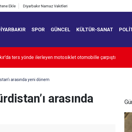
itene Ekle
Diyarbakır Namaz Vakitleri
DIYARBAKIR
SPOR
GÜNCEL
KÜLTÜR-SANAT
POLI
ğlu: Geçici ticaret uğruna kalıcı esnafımızı kaybetmeyelim
distan’ı arasında yeni dönem
ürdistan’ı arasında
Gü