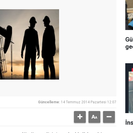
Gü
geç
Güncelleme:
14 Temmuz 2014 Pazartesi 12:07
İn