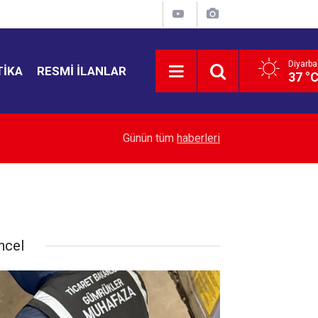
Diyarba
TIKA
RESMI İLANLAR
37 °
11:30
Kadın cinayetinin zanlısı 3 yıl sonra hayatını kay
Günün tüm
haberleri
ncel