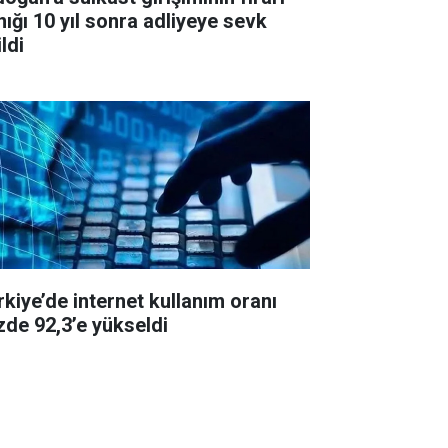
nığı 10 yıl sonra adliyeye sevk
ldi
rkiye’de internet kullanım oranı
zde 92,3’e yükseldi