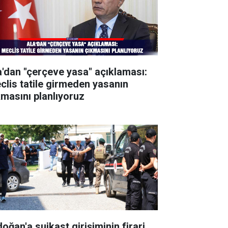
a'dan "çerçeve yasa" açıklaması:
clis tatile girmeden yasanın
kmasını planlıyoruz
oğan'a suikast girişiminin firari