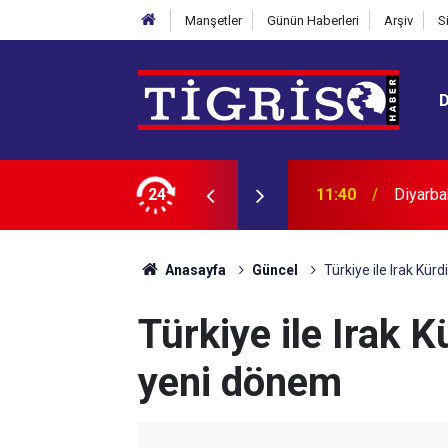
Manşetler
Günün Haberleri
Arşiv
S
en motosiklet otomobille çarpıştı
24
11:35
Ebedino
Anasayfa
Güncel
Türkiye ile Irak Kür
Türkiye ile Irak K
yeni dönem