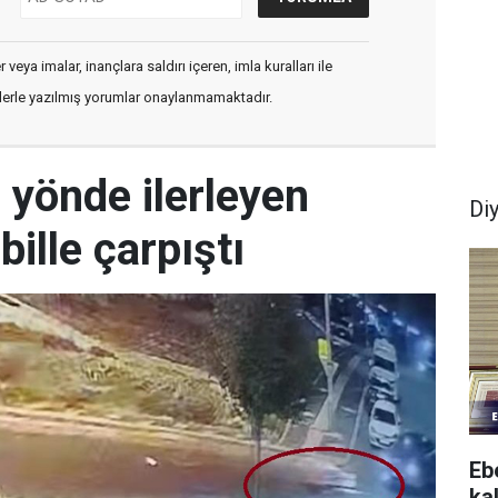
veya imalar, inançlara saldırı içeren, imla kuralları ile
flerle yazılmış yorumlar onaylanmamaktadır.
s yönde ilerleyen
Di
ille çarpıştı
Eb
ka