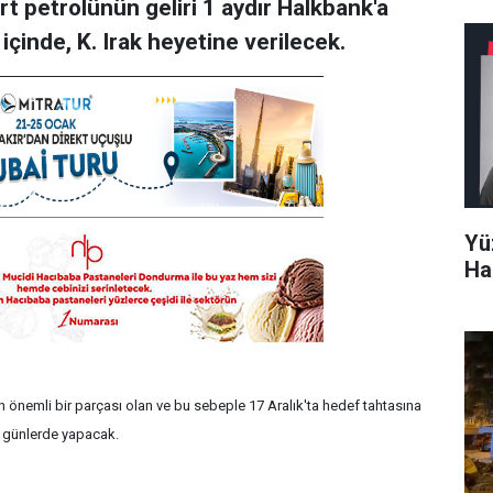
 petrolünün geliri 1 aydır Halkbank'a
içinde, K. Irak heyetine verilecek.
Yü
Ha
inin önemli bir parçası olan ve bu sebeple 17 Aralık'ta hedef tahtasına
 günlerde yapacak.