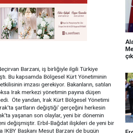
Al
Me
çı
rvan Barzani, iş birliğiyle ilgili Türkiye
ıştı. Bu kapsamda Bölgesel Kürt Yönetiminin
etkilisinin imzası gerekiyor. Bakanların, satılan
yoksa Irak merkezi yönetimin payına düşen
edi. Öte yandan, Irak Kürt Bölgesel Yönetimi
ak'ta şartların değiştiği' gerçeğini herkesin
Irak'ta yaşanan son olaylar, yeni bir dönemin
i değişmiştir. Erbil-Bağdat ilişkileri de yeni bir
rıca IKBY Başkanı Mesut Barzani de bugün
Erd