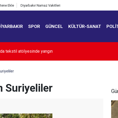
itene Ekle
Diyarbakır Namaz Vakitleri
DIYARBAKIR
SPOR
GÜNCEL
KÜLTÜR-SANAT
POLI
k yedi ayında 231 kadın katledildi!
riyeliler
 Suriyeliler
Gü