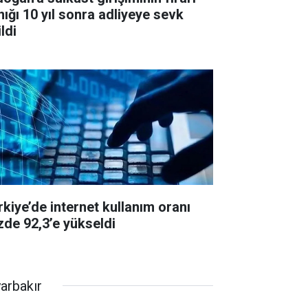
nığı 10 yıl sonra adliyeye sevk
ldi
rkiye’de internet kullanım oranı
zde 92,3’e yükseldi
yarbakır