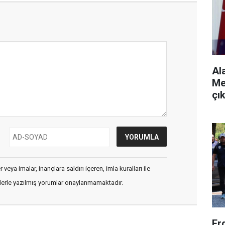
Al
Me
çı
veya imalar, inançlara saldırı içeren, imla kuralları ile
flerle yazılmış yorumlar onaylanmamaktadır.
Erd