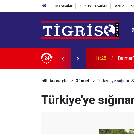
Manşetler
Günün Haberleri
Arşiv
S
angın
24
11:23
Yılın il
Anasayfa
Güncel
Türkiye'ye sığınan Su
Türkiye'ye sığınan