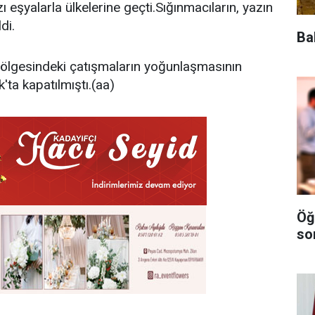
ı eşyalarla ülkelerine geçti.Sığınmacıların, yazın
di.
Ba
ölgesindeki çatışmaların yoğunlaşmasının
ta kapatılmıştı.(aa)
Öğ
so