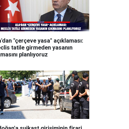
a'dan "çerçeve yasa" açıklaması:
clis tatile girmeden yasanın
kmasını planlıyoruz
oğan'a suikast girişiminin firari