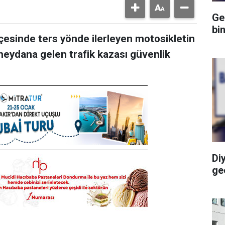
Ge
bi
lçesinde ters yönde ilerleyen motosikletin
eydana gelen trafik kazası güvenlik
Di
geç