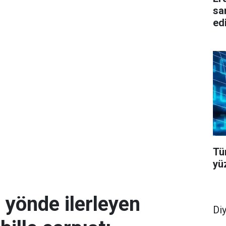
sa
edi
Tü
yü
s yönde ilerleyen
Di