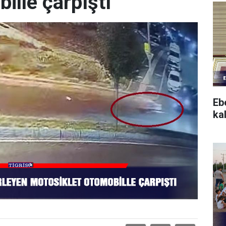
ille çarpıştı
Eb
ka