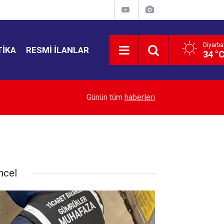
Diyarba
TIKA
RESMI İLANLAR
34 °
11:16
Gezici Müzik Atölyesi 13 mahallede bin 700 çoc
Günün tüm
haberleri
ncel