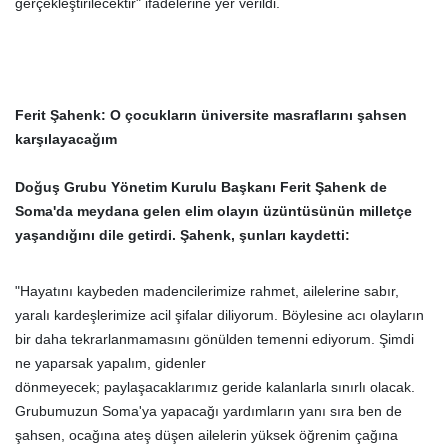
gerçekleştirilecektir" ifadelerine yer verildi.
Ferit Şahenk: O
çocukların
üniversite
masraflarını şahsen
karşılayacağım
Doğuş Grubu Yönetim Kurulu Başkanı Ferit Şahenk de
Soma'da meydana gelen elim olayın üzüntüsünün milletçe
yaşandığını dile getirdi. Şahenk, şunları kaydetti:
"Hayatını kaybeden madencilerimize rahmet, ailelerine sabır,
yaralı kardeşlerimize acil şifalar diliyorum. Böylesine acı olayların
bir daha tekrarlanmamasını gönülden temenni ediyorum. Şimdi
ne yaparsak yapalım, gidenler
dönmeyecek; paylaşacaklarımız geride kalanlarla sınırlı olacak.
Grubumuzun Soma'ya yapacağı yardımların yanı sıra ben de
şahsen, ocağına ateş düşen ailelerin yüksek öğrenim çağına