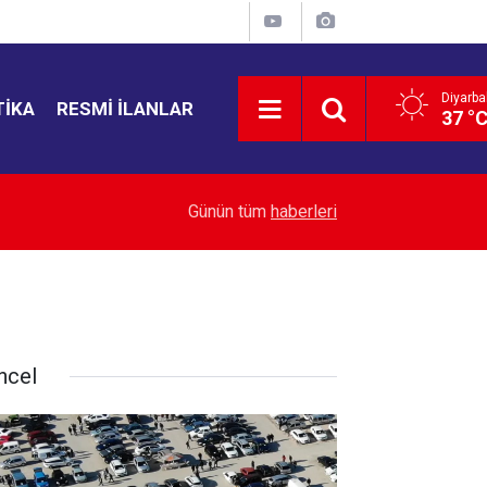
Diyarba
TIKA
RESMI İLANLAR
37 °
12:55
Van’da sıcaktan bunalanlar bu plaja akın ediyor
Günün tüm
haberleri
ncel