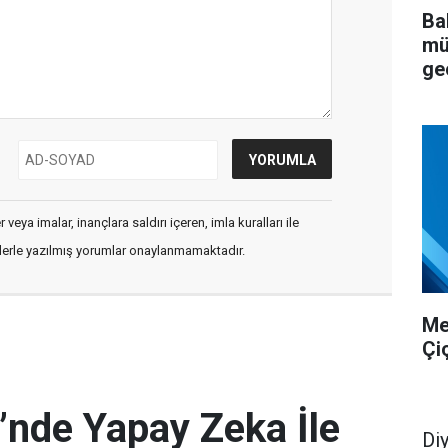
Ba
mü
ge
veya imalar, inançlara saldırı içeren, imla kuralları ile
flerle yazılmış yorumlar onaylanmamaktadır.
Me
Çi
i’nde Yapay Zeka İle
Di