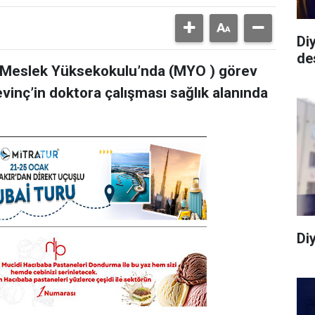
Di
de
an Meslek Yüksekokulu’nda (MYO ) görev
vinç’in doktora çalışması sağlık alanında
Di