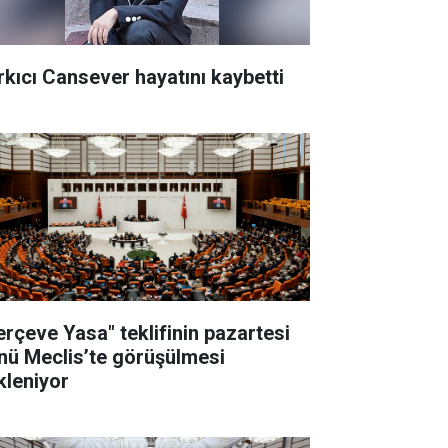
rkıcı Cansever hayatını kaybetti
erçeve Yasa" teklifinin pazartesi
nü Meclis’te görüşülmesi
kleniyor