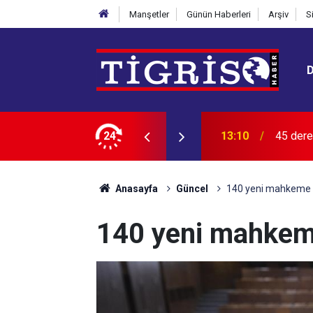
Manşetler
Günün Haberleri
Arşiv
S
 Kalp krizi riski artıyor
24
13:08
İkinci e
Anasayfa
Güncel
140 yeni mahkeme 
140 yeni mahkem