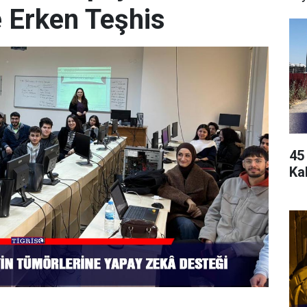
 Erken Teşhis
45
Kal