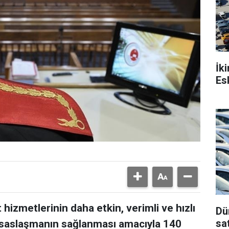
İk
Esk
hizmetlerinin daha etkin, verimli ve hızlı
Dü
sat
isaslaşmanın sağlanması amacıyla 140