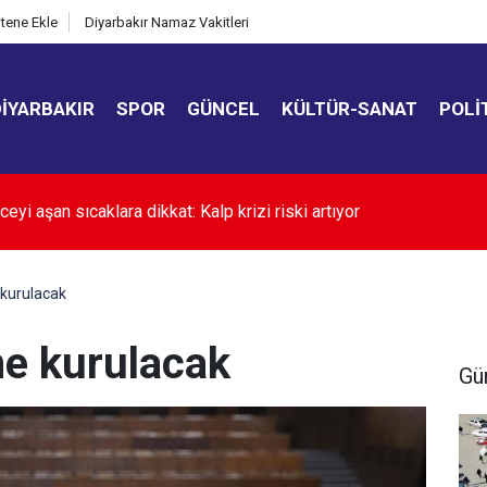
itene Ekle
Diyarbakır Namaz Vakitleri
DIYARBAKIR
SPOR
GÜNCEL
KÜLTÜR-SANAT
POLI
l otomobilde dengeler değişti: Eski araçlara talep arttı
kurulacak
e kurulacak
Gü