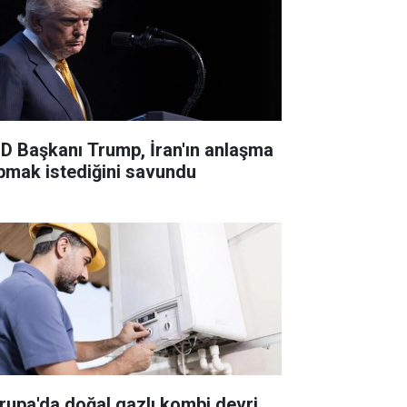
D Başkanı Trump, İran'ın anlaşma
pmak istediğini savundu
rupa'da doğal gazlı kombi devri