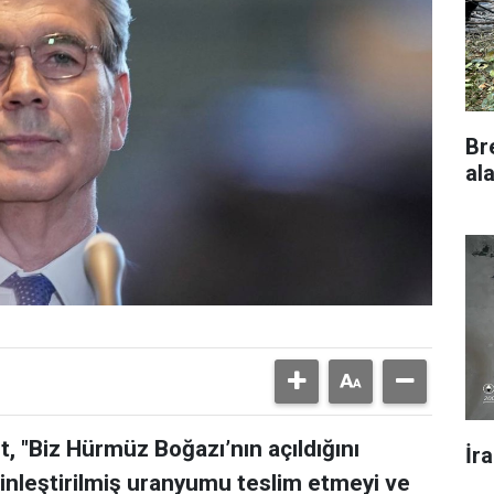
Br
al
 "Biz Hürmüz Boğazı’nın açıldığını
İr
ginleştirilmiş uranyumu teslim etmeyi ve