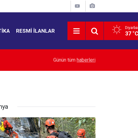
Diyarba
TIKA
RESMI İLANLAR
37 °
12:36
Habur Gümrük Kapısı’nda tır rekoru kırıldı
Günün tüm
haberleri
nya