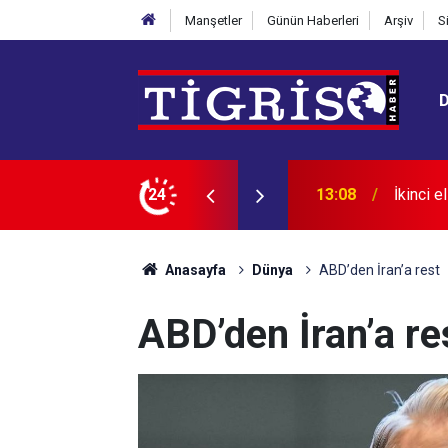
Manşetler
Günün Haberleri
Arşiv
S
şti: Eski araçlara talep arttı
24
12:55
Van’da 
Anasayfa
Dünya
ABD’den İran’a rest
ABD’den İran’a re