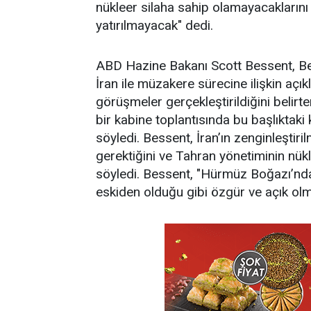
nükleer silaha sahip olamayacakların
yatırılmayacak" dedi.
ABD Hazine Bakanı Scott Bessent, Be
İran ile müzakere sürecine ilişkin açık
görüşmeler gerçekleştirildiğini beli
bir kabine toplantısında bu başlıktaki kı
söyledi. Bessent, İran’ın zenginleştir
gerektiğini ve Tahran yönetiminin nük
söyledi. Bessent, "Hürmüz Boğazı’nda 
eskiden olduğu gibi özgür ve açık olma