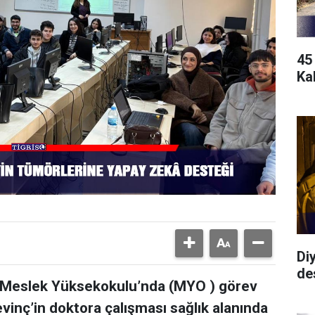
45
Kal
Di
de
an Meslek Yüksekokulu’nda (MYO ) görev
vinç’in doktora çalışması sağlık alanında