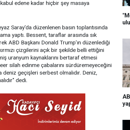
ı kabul edene kadar hiçbir şey masaya
"M
ul
yaz Saray’da düzenlenen basın toplantısında
lama yaptı. Bessent, taraflar arasında sık
rterek ABD Başkanı Donald Trump’ın düzenlediği
rmızı çizgilerini açık bir şekilde belli ettiğini
ilmiş uranyum kaynaklarını bertaraf etmesi
leer silah edinme çabalarını sürdüremeyeceğini
deniz geçişleri serbest olmalıdır. Deniz,
lıdır" dedi.
AB
ya