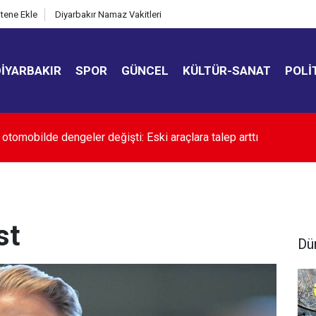
itene Ekle
Diyarbakır Namaz Vakitleri
DIYARBAKIR
SPOR
GÜNCEL
KÜLTÜR-SANAT
POLI
sıcaktan bunalanlar bu plaja akın ediyor
st
Dü