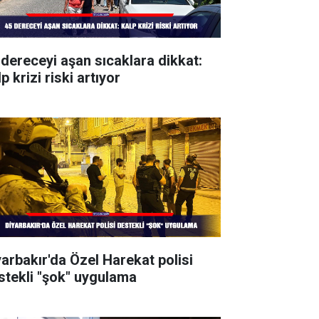
 dereceyi aşan sıcaklara dikkat:
p krizi riski artıyor
yarbakır'da Özel Harekat polisi
stekli "şok" uygulama