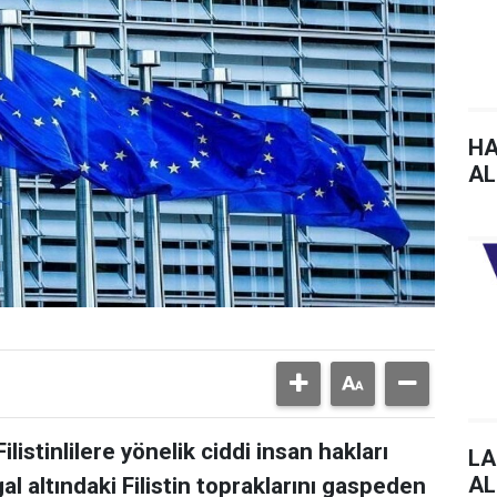
HA
AL
ilistinlilere yönelik ciddi insan hakları
LA
AL
al altındaki Filistin topraklarını gaspeden