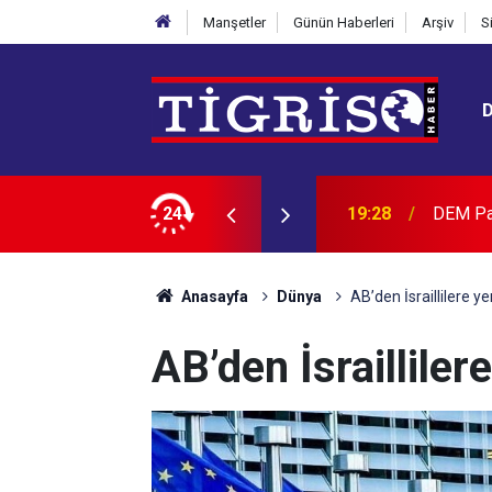
Manşetler
Günün Haberleri
Arşiv
S
AK Part
ce demokratik bir ihtiyaç değildir
24
19:09
güçlene
Anasayfa
Dünya
AB’den İsraillilere ye
AB’den İsrailliler