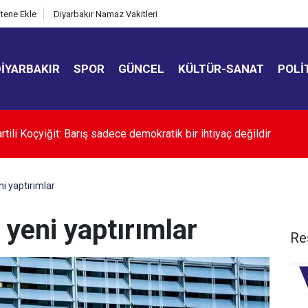
itene Ekle
Diyarbakır Namaz Vakitleri
DIYARBAKIR
SPOR
GÜNCEL
KÜLTÜR-SANAT
POLI
ili Abdulhamit Gül: Bu yasayla silahlar susacak, demokrasi ve ada
cektir
ni yaptırımlar
e yeni yaptırımlar
Re