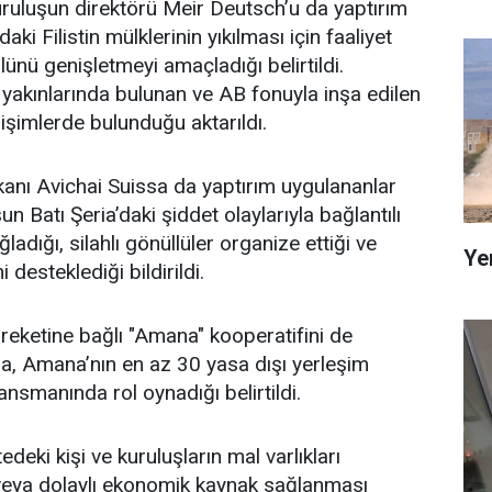
kuruluşun direktörü Meir Deutsch’u da yaptırım
daki Filistin mülklerinin yıkılması için faaliyet
lünü genişletmeyi amaçladığı belirtildi.
 yakınlarında bulunan ve AB fonuyla inşa edilen
girişimlerde bulunduğu aktarıldı.
anı Avichai Suissa da yaptırım uygulananlar
n Batı Şeria’daki şiddet olaylarıyla bağlantılı
ladığı, silahlı gönüllüler organize ettiği ve
Ye
i desteklediği bildirildi.
eketine bağlı "Amana" kooperatifini de
ada, Amana’nın en az 30 yasa dışı yerleşim
ansmanında rol oynadığı belirtildi.
deki kişi ve kuruluşların mal varlıkları
veya dolaylı ekonomik kaynak sağlanması