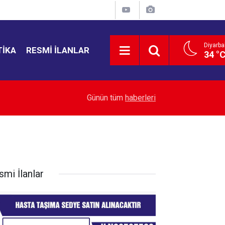
Diyarba
TIKA
RESMI İLANLAR
34 °
let
18:53
MHP'li Feti Yıldız Abdullah Öcalan'ın çağrısını o
Günün tüm
haberleri
smi İlanlar