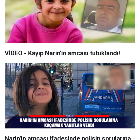
VİDEO - Kayıp Narin'in amcası tutuklandı!
Narin'in amcası ifadesinde polisin sorularına