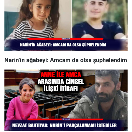
Narin’in ağabeyi: Amcam da olsa şüphelendim