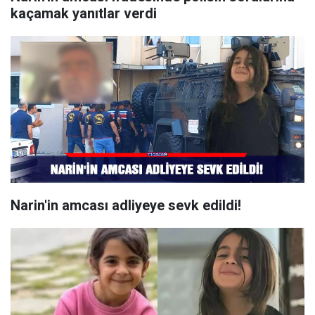
kaçamak yanıtlar verdi
Narin'in amcası adliyeye sevk edildi!