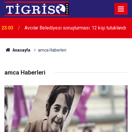
22:24
Diyarbakır’da uyuşturucuyla mücadele çağrısı
Anasayfa
amca Haberleri
amca Haberleri