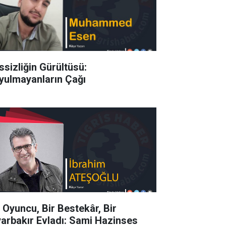
ssizliğin Gürültüsü:
yulmayanların Çağı
r Oyuncu, Bir Bestekâr, Bir
yarbakır Evladı: Sami Hazinses