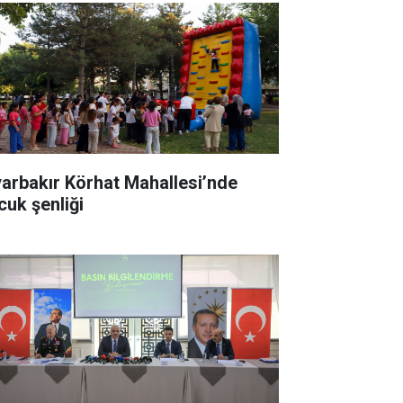
yarbakır Körhat Mahallesi’nde
cuk şenliği