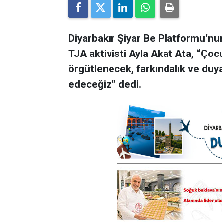
Diyarbakır Şiyar Be Platformu’nu
TJA aktivisti Ayla Akat Ata, “Çoc
örgütlenecek, farkındalık ve duy
edeceğiz” dedi.