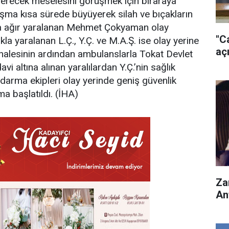
verecek meselesini görüşmek için biraraya
tışma kısa sürede büyüyerek silah ve bıçakların
da ağır yaralanan Mehmet Çokyaman olay
"C
akla yaralanan L.Ç., Y.Ç. ve M.A.Ş. ise olay yerine
açı
dahalesinin ardından ambulanslarla Tokat Devlet
vi altına alınan yaralılardan Y.Ç.’nin sağlık
darma ekipleri olay yerinde geniş güvenlik
rma başlatıldı. (İHA)
Za
An