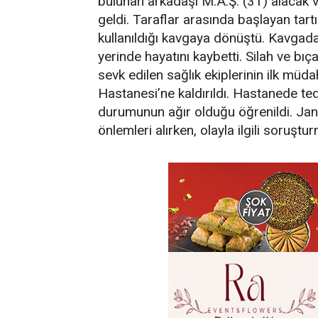
bulunan arkadaşı M.A.Ş. (31) alacak 
geldi. Taraflar arasında başlayan tar
kullanıldığı kavgaya dönüştü. Kavga
yerinde hayatını kaybetti. Silah ve bıç
sevk edilen sağlık ekiplerinin ilk mü
Hastanesi’ne kaldırıldı. Hastanede teda
durumunun ağır olduğu öğrenildi. Jan
önlemleri alırken, olayla ilgili soruştu