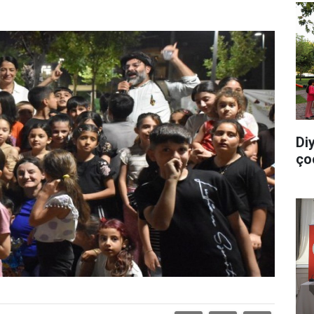
Di
ço