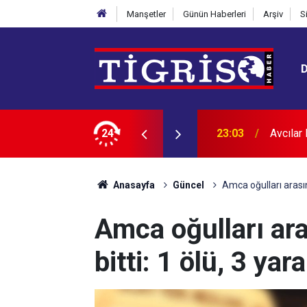
Manşetler
Günün Haberleri
Arşiv
S
12 kişi tutuklandı
24
22:24
Diyarba
Anasayfa
Güncel
Amca oğulları arasınd
Amca oğulları ara
bitti: 1 ölü, 3 yara