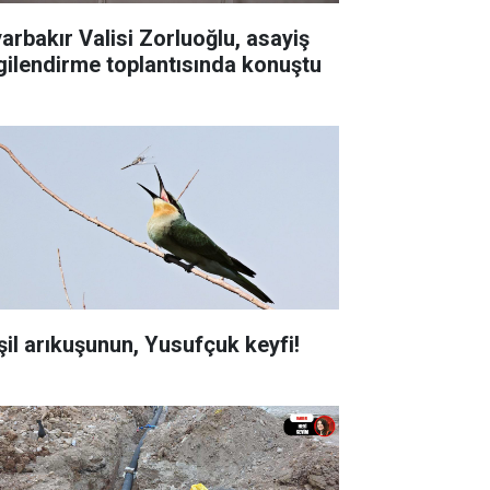
yarbakır Valisi Zorluoğlu, asayiş
lgilendirme toplantısında konuştu
şil arıkuşunun, Yusufçuk keyfi!