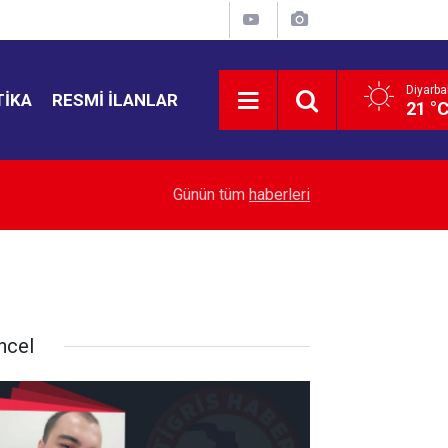
Diyarba
TIKA
RESMI İLANLAR
21 °
21:50
ABD Senatosu Rusya’ya yeni yaptırımlar
Günün tüm
haberleri
ncel