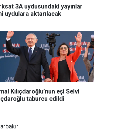
rksat 3A uydusundaki yayınlar
ni uydulara aktarılacak
mal Kılıçdaroğlu’nun eşi Selvi
lıçdaroğlu taburcu edildi
yarbakır