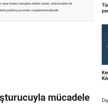
veya imalar, inançlara saldırı içeren, imla kuralları ile
Tü
ye
flerle yazılmış yorumlar onaylanmamaktadır.
Ke
Kı
uşturucuyla mücadele
Di