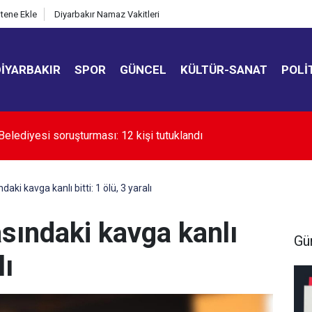
itene Ekle
Diyarbakır Namaz Vakitleri
DIYARBAKIR
SPOR
GÜNCEL
KÜLTÜR-SANAT
POLI
kır’da uyuşturucuyla mücadele çağrısı
aki kavga kanlı bitti: 1 ölü, 3 yaralı
sındaki kavga kanlı
Gü
lı