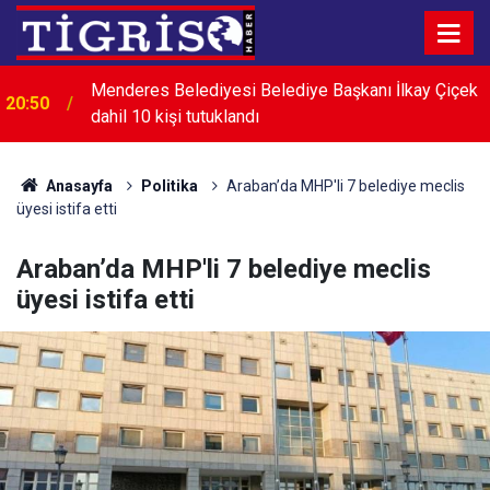
Menderes Belediyesi Belediye Başkanı İlkay Çiçek
20:50
dahil 10 kişi tutuklandı
Anasayfa
Politika
Araban’da MHP'li 7 belediye meclis
üyesi istifa etti
Araban’da MHP'li 7 belediye meclis
üyesi istifa etti