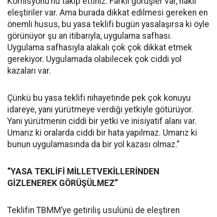
Komisyonu’nu takip ettiniz. Farklı görüşler var, haklı
eleştiriler var. Ama burada dikkat edilmesi gereken en
önemli husus, bu yasa teklifi bugün yasalaşırsa ki öyle
görünüyor şu an itibarıyla, uygulama safhası.
Uygulama safhasıyla alakalı çok çok dikkat etmek
gerekiyor. Uygulamada olabilecek çok ciddi yol
kazaları var.
Çünkü bu yasa teklifi nihayetinde pek çok konuyu
idareye, yani yürütmeye verdiği yetkiyle götürüyor.
Yani yürütmenin ciddi bir yetki ve inisiyatif alanı var.
Umarız ki oralarda ciddi bir hata yapılmaz. Umarız ki
bunun uygulamasında da bir yol kazası olmaz.”
“YASA TEKLİFİ MİLLETVEKİLLERİNDEN
GİZLENEREK GÖRÜŞÜLMEZ”
Teklifin TBMM’ye getiriliş usulünü de eleştiren