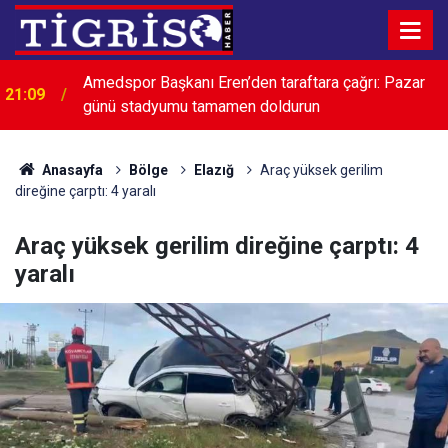
Amedspor Başkanı Eren’den taraftara çağrı: Pazar
21:09
günü stadyumu tamamen doldurun
Ekrem İmamoğlu'ndan Özgür Özel'in "çerçeve yasa"
20:57
kararına destek
Anasayfa
Bölge
Elazığ
Araç yüksek gerilim
direğine çarptı: 4 yaralı
Araç yüksek gerilim direğine çarptı: 4
yaralı