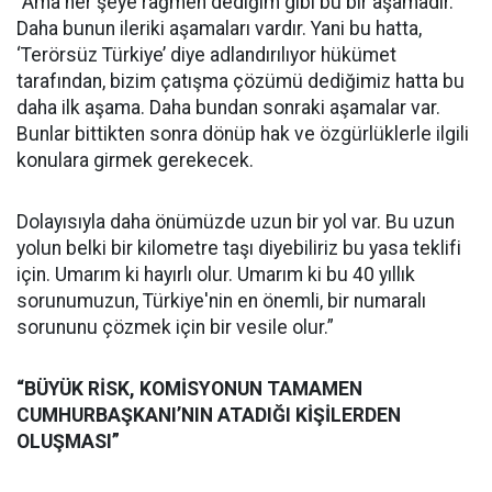
“Ama her şeye rağmen dediğim gibi bu bir aşamadır.
Daha bunun ileriki aşamaları vardır. Yani bu hatta,
‘Terörsüz Türkiye’ diye adlandırılıyor hükümet
tarafından, bizim çatışma çözümü dediğimiz hatta bu
daha ilk aşama. Daha bundan sonraki aşamalar var.
Bunlar bittikten sonra dönüp hak ve özgürlüklerle ilgili
konulara girmek gerekecek.
Dolayısıyla daha önümüzde uzun bir yol var. Bu uzun
yolun belki bir kilometre taşı diyebiliriz bu yasa teklifi
için. Umarım ki hayırlı olur. Umarım ki bu 40 yıllık
sorunumuzun, Türkiye'nin en önemli, bir numaralı
sorununu çözmek için bir vesile olur.”
“BÜYÜK RİSK, KOMİSYONUN TAMAMEN
CUMHURBAŞKANI’NIN ATADIĞI KİŞİLERDEN
OLUŞMASI”