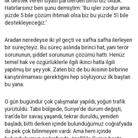
ilk destek veren siyasi partilerden birisi biz olduk.
Hatırlarsınız ben şunu demiştim: ‘Bu işler zordur ama
yüzde 5 bile çözüm ihtimali olsa biz bu yüzde 5’i bile
destekleyeceğiz.’
Aradan neredeyse iki yıl geçti ve safha safha ilerleyen
bir süreçteyiz. Bu süreç aslında birinci hat, yani terör
sorununun, şiddet sorununun çözümü hattı. Henüz
temel hak ve özgürlüklerle ilgili ikinci hatla ilgili
yapılmış bir şey yok. Zaten biz de bu ikisinin birbirine
karıştırılmaması gerektiğini hep söylüyoruz ilk baştan
bu yana.
O gün bugündür çok çalışmalar yapıldı, yoğun trafik
yürütüldü. Tabii bölgede, Suriye'de durum değişti,
İran'da bir savaş yaşandı, tekrar duruldu, yeniden
başladı, bitti derken içinde bulunduğumuz coğrafyada
da pek çok bilinmeyen vardı. Ama hem içinde