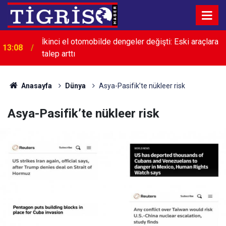
12:55
Van’da sıcaktan bunalanlar bu plaja akın ediyor
Anasayfa
Dünya
Asya-Pasifik’te nükleer risk
Asya-Pasifik’te nükleer risk