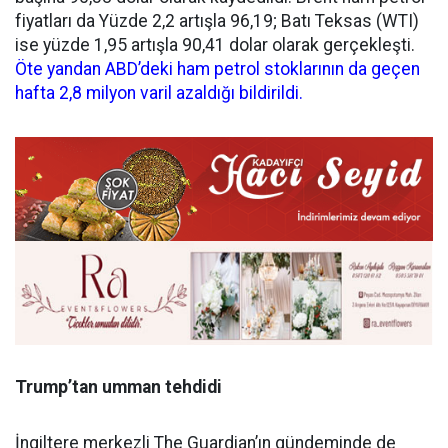
fiyatları da Yüzde 2,2 artışla 96,19; Batı Teksas (WTI)
ise yüzde 1,95 artışla 90,41 dolar olarak gerçekleşti.
Öte yandan ABD’deki ham petrol stoklarının da geçen
hafta 2,8 milyon varil azaldı
ğ
ı bildirildi.
Trump’tan umman tehdi
d
i
İngiltere merkezli The Guardian’ın gündeminde de