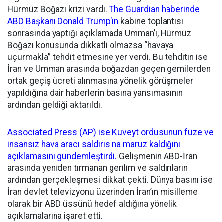
Hürmüz Boğazı krizi vardı.
The Guardian haberinde
ABD Ba
ş
kanı Donald Trump’ın
kabine toplantısı
sonrasında yaptığı açıklamada Umman’ı, Hürmüz
Boğazı konusunda dikkatli olmazsa “havaya
uçurmakla” tehdit etmesine yer verdi. Bu tehditin ise
İran ve Umman arasında boğazdan geçen gemilerden
ortak geçiş ücreti alınmasına yönelik görüşmeler
yapıldığına dair haberlerin basına yansımasının
ardından geldiği aktarıldı.
Associated Press (AP) ise Kuveyt ordusunun füze ve
insansız hava aracı saldırısına maruz kaldığ
ını
açıklamasını gündemle
ş
tirdi.
Gelişmenin ABD-İran
arasında yeniden tırmanan gerilim ve saldırıların
ardından gerçekleşmesi dikkat çekti. Dünya basını ise
İran devlet televizyonu üzerinden İran’ın misilleme
olarak bir ABD üssünü hedef aldığına yönelik
açıklamalarına işaret etti.