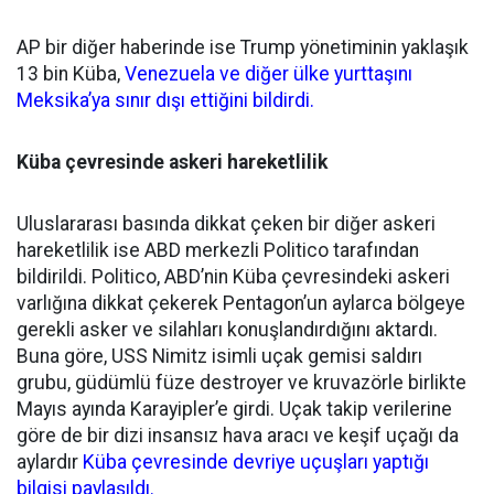
AP bir diğer haberinde ise Trump yönetiminin yaklaşık
13 bin Küba,
Venezuela ve di
ğ
er ülke yurtta
ş
ını
Meksika’ya sınır dı
ş
ı etti
ğ
ini bildirdi.
Küba çevresi
nde asker
i
hareketl
i
l
i
k
Uluslararası basında dikkat çeken bir diğer askeri
hareketlilik ise ABD merkezli Politico tarafından
bildirildi. Politico, ABD’nin Küba çevresindeki askeri
varlığına dikkat çekerek Pentagon’un aylarca bölgeye
gerekli asker ve silahları konuşlandırdığını aktardı.
Buna göre, USS Nimitz isimli uçak gemisi saldırı
grubu, güdümlü füze destroyer ve kruvazörle birlikte
Mayıs ayında Karayipler’e girdi. Uçak takip verilerine
göre de bir dizi insansız hava aracı ve keşif uçağı da
aylardır
Küba çevresinde devriye uçu
ş
ları yaptı
ğ
ı
bilgisi payla
ş
ıldı.