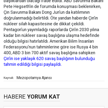
başlıklardan olacağı ifade edildi. ABD Savunma Bakanı
Pete Hegseth’in de forumda konuşması beklenirken,
Çin Savunma Bakanı Dong Jun’un da katılımının
doğrulanmadığı belirtildi. Öte yandan haberde Çin’in
nükleer silah kapasitesine de dikkat çekildi.
Pentagon’un yayımladığı raporlarda Çin’in 2030 yılına
kadar bin nükleer savaş başlığına ulaşma hedefinde
olduğu bilgisi hatırlatıldı. Amerikan Bilim İnsanları
Federasyonu’nun tahminlerine göre ise Rusya 4 bin
400, ABD 3 bin 700 aktif savaş başlığına sahipken
Çin’in ise yakla
ş
ık 620 sava
ş
ba
ş
lı
ğ
ının bulundu
ğ
u
tahmin edildi
ğ
i bilgisi payla
ş
ıldı.
Mezopotamya Ajansı
Kaynak:
HABERE
YORUM KAT