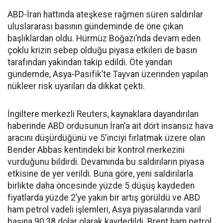
ABD-İran hattında ateşkese rağmen süren saldırılar
uluslararası basının gündeminde de öne çıkan
başlıklardan oldu. Hürmüz Boğazı’nda devam eden
çoklu krizin sebep olduğu piyasa etkileri de basın
tarafından yakından takip edildi. Öte yandan
gündemde, Asya-Pasifik’te Tayvan üzerinden yapılan
nükleer risk uyarıları da dikkat çekti.
İngiltere merkezli Reuters, kaynaklara dayandırılan
haberinde ABD ordusunun İran’a ait dört insansız hava
aracını düşürdüğünü ve 5'inciyi fırlatmak üzere olan
Bender Abbas kentindeki bir kontrol merkezini
vurduğunu bildirdi. Devamında bu saldırıların piyasa
etkisine de yer verildi. Buna göre, yeni saldırılarla
birlikte daha öncesinde yüzde 5 düşüş kaydeden
fiyatlarda yüzde 2’ye yakın bir artış görüldü ve ABD
ham petrol vadeli işlemleri, Asya piyasalarında varil
başına 90,38 dolar olarak kaydedildi. Brent ham petrol