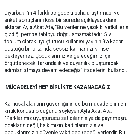
Diyarbakır’ın 4 farklı bölgedeki saha araştırması ve
anket sonuçlarını kısa bir sürede açıklayacaklarını
aktaran Ayla Akat Ata, "Bu veriler ne yazık ki yetkililerin
çizdiği pembe tabloyu doğrulamamaktadır. Sivil
toplum olarak uyuşturucu kullanım yaşının 9’a kadar
düştüğü bir ortamda sessiz kalmamızı kimse
bekleyemez. Çocuklarımız ve geleceğimiz için
örgütlenecek, farkındalık ve duyarlılık oluşturacak
adımları atmaya devam edeceğiz" ifadelerini kullandı.
'MÜCADELEYİ
HEP B
İ
RL
İ
KTE KAZANACA
Ğ
IZ'
Kamusal alanların güvenliğinin de bu mücadelenin en
kritik konusu olduğunu söyleyen Ayla Akat Ata,
"Parklarımız uyuşturucu satıcılarının ya da gayrimeşru
odakların değil, halkımızın, kadınlarımızın ve
çocuklarımızın güvenle vakit geçireceği yerlerdir. Bu