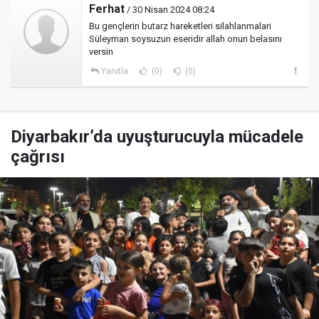
Ferhat
/ 30 Nisan 2024 08:24
Bu gençlerin butarz hareketleri silahlanmalari
Süleyman soysuzun eseridir allah onun belasını
versin
Yanıtla
(0)
(0)
Diyarbakır’da uyuşturucuyla mücadele
çağrısı