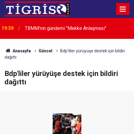
19:39
TBMM’nin gündemi "Mekke Anlaşması"
19:27
İçme suyu tünel hattında göçük: 1 ölü, 1 yaralı
Anasayfa
Güncel
Bdp'liler yürüyüşe destek için bildiri
dağıttı
Bdp'liler yürüyüşe destek için bildiri
dağıttı