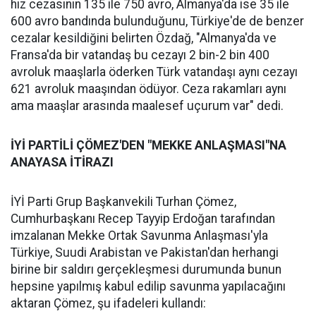
hız cezasının 135 ile 750 avro, Almanya'da ise 35 ile
600 avro bandında bulunduğunu, Türkiye'de de benzer
cezalar kesildiğini belirten Özdağ, "Almanya'da ve
Fransa'da bir vatandaş bu cezayı 2 bin-2 bin 400
avroluk maaşlarla öderken Türk vatandaşı aynı cezayı
621 avroluk maaşından ödüyor. Ceza rakamları aynı
ama maaşlar arasında maalesef uçurum var" dedi.
İYİ PARTİLİ ÇÖMEZ'DEN "MEKKE ANLAŞMASI"NA
ANAYASA İTİRAZI
İYİ Parti Grup Başkanvekili Turhan Çömez,
Cumhurbaşkanı Recep Tayyip Erdoğan tarafından
imzalanan Mekke Ortak Savunma Anlaşması'yla
Türkiye, Suudi Arabistan ve Pakistan'dan herhangi
birine bir saldırı gerçekleşmesi durumunda bunun
hepsine yapılmış kabul edilip savunma yapılacağını
aktaran Çömez, şu ifadeleri kullandı: